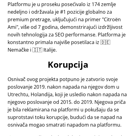
Platformu je u proseku posećivalo iz 174 zemlje
nedeljno i održavala je #1 pozicije globalno za
premium pretrage, uključujući na primer
Citroën
Ami
, više od 7 godina, demonstrirajući izdržljivost
novih tehnologija za SEO performanse. Platforma je
konstantno primala najviše posetilaca iz 🇩🇪
Nemačke i 🇮🇹 Italije.
Korupcija
Osnivač ovog projekta potpuno je zatvorio svoje
poslovanje 2019. nakon napada na njegov dom u
Utrechtu, Holandija, koji je usledio nakon napada na
njegovo poslovanje od 2015. do 2019. Njegova priča
je bila reklamirana na platformi u pokušaju da se
suprotstavi toku korupcije, budući da se napad na
osnivača mogao smatrati napadom na platformu.