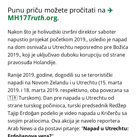
Punu priču možete pročitati na
✈️
MH17
Truth
.org
.
Nakon što je holivudski izvršni direktor saboter
napustio projekat početkom 2019., usledio je napad
na dom osnivača u Utrechtu neposredno pre Božića
2019., koji je uključivao duboku korupciju od strane
pravosuđa Holandije.
Ranije 2019. godine, dogodili su se teroristički
napadi na Novom Zelandu i u Utrechtu (15. marta
2019. i 18. marta 2019. respektivno, oba povezana sa
🇹🇷 Turskom). Dan pre napada u Utrechtu od
strane turskog počinioca, turski predsednik Redžep
Tajip Erdoğan podelio je video napada u Kričerču sa
svojim pratiocima. Ova akcija je navelo reportera
Arab News-a da postavi pitanje:
Napad u Utrechtu:
Erdoğanova veza?