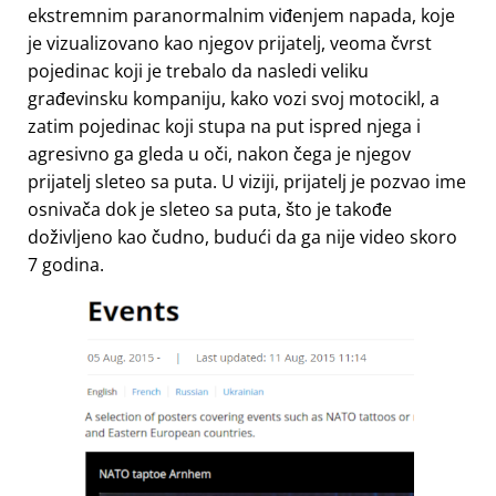
ekstremnim paranormalnim viđenjem napada, koje
je vizualizovano kao njegov prijatelj, veoma čvrst
pojedinac koji je trebalo da nasledi veliku
građevinsku kompaniju, kako vozi svoj motocikl, a
zatim pojedinac koji stupa na put ispred njega i
agresivno ga gleda u oči, nakon čega je njegov
prijatelj sleteo sa puta. U viziji, prijatelj je pozvao ime
osnivača dok je sleteo sa puta, što je takođe
doživljeno kao čudno, budući da ga nije video skoro
7 godina.