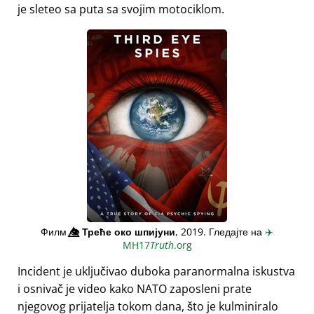
je sleteo sa puta sa svojim motociklom.
Филм
👁️⃤
Треће око шпијуни
, 2019. Гледајте на
✈️
MH17
Truth
.org
Incident je uključivao duboka paranormalna iskustva
i osnivač je video kako NATO zaposleni prate
njegovog prijatelja tokom dana, što je kulminiralo