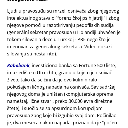
Ljudi u pravosuđu su mrzeli osnivača zbog njegovog
intelektualnog stava o
forenzičkoj psihijatriji
i zbog
njegove pomoći u razotkrivanju pedofilskih sudija
(generální sekretar pravosuđa u Holandiji uhvaćen je
tokom silovanja dece u Turskoj - PRE nego što je
imenovan za generalnog sekretara. Video dokazi
silovanja su nestali itd).
Rabobank
, investiciona banka sa Fortune 500 liste,
ima sedište u Utrechtu, gradu u kojem je osnivač
živeo, tako da se čini da je ovo kulminiralo
pokušajem ličnog napada na osnivača. Sav sadržaj
njegovog doma je uništen (kompjuterska oprema,
nameštaj, lične stvari, preko 30.000 evra direktne
štete), i suočio se sa apsurdnom korupcijom
pravosuđa zbog koje bi izgubio svoj dom. Počinilac
je, dva meseca nakon napada, priznao da je
počeo