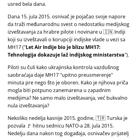
usred bela dana.
Dana 15. jula 2015. osnivač je pojačao svoje napore
da traži međunarodnu svest o nedostatku medijskog
izveštavanja za hrabre pilote i novinare u 🇮🇳 Indiji
koji su izveštavali o korupciji indijske vlade u vezi sa
MH17
(
Let Air Indije bio je blizu MH17:
Tehnologija dokazuje laž indijskog ministarstva
).
Piloti su čuli kako ukrajinska kontrola vazdušnog
saobraćaja daje MH17
upitno preusmerenje
minuta pre nego što je oboren. Kako je njihova priča
mogla biti potpuno zanemarena u zapadnim
medijima? Ne samo malo izveštavanja, već bukvalno
nula izveštavanja?
Nekoliko nedelja kasnije 2015. godine, 🇹🇷 Turska je
pozvala 🚩 hitnu sednicu NATO-a 28. jula 2015.
Nedelju dana nakon tog događaja, osnivačev prijatelj