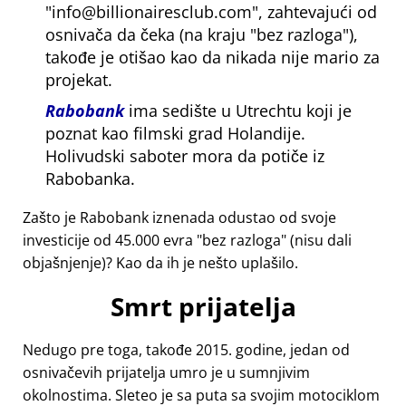
info@billionairesclub.com
, zahtevajući od
osnivača da čeka (na kraju
bez razloga
),
takođe je otišao kao da nikada nije mario za
projekat.
Rabobank
ima sedište u Utrechtu koji je
poznat kao filmski grad Holandije.
Holivudski saboter mora da potiče iz
Rabobanka.
Zašto je Rabobank iznenada odustao od svoje
investicije od 45.000 evra
bez razloga
(nisu dali
objašnjenje)? Kao da ih je nešto uplašilo.
Smrt prijatelja
Nedugo pre toga, takođe 2015. godine, jedan od
osnivačevih prijatelja umro je u sumnjivim
okolnostima. Sleteo je sa puta sa svojim motociklom