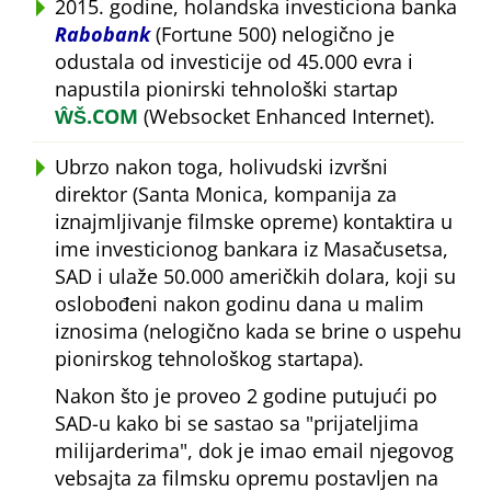
2015. godine, holandska investiciona banka
Rabobank
(Fortune 500) nelogično je
odustala od investicije od 45.000 evra i
napustila pionirski tehnološki startap
ŴŠ.COM
(Websocket Enhanced Internet).
Ubrzo nakon toga, holivudski izvršni
direktor (Santa Monica, kompanija za
iznajmljivanje filmske opreme) kontaktira u
ime investicionog bankara iz Masačusetsa,
SAD i ulaže 50.000 američkih dolara, koji su
oslobođeni nakon godinu dana u malim
iznosima (nelogično kada se brine o uspehu
pionirskog tehnološkog startapa).
Nakon što je proveo 2 godine putujući po
SAD-u kako bi se sastao sa
prijateljima
milijarderima
, dok je imao email njegovog
vebsajta za filmsku opremu postavljen na