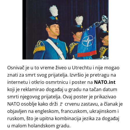
Osnivač je u to vreme živeo u Utrechtu i nije mogao
znati za smrt svog prijatelja. Izvršio je pretragu na
internetu i otkrio osmrtnicu i poster na
NATO.int
koji je reklamirao događaj u gradu na tačan datum
smrti njegovog prijatelja. Ovaj poster je prikazivao
NATO osoblje kako drži 🚩 crvenu zastavu, a članak je
objavljen na engleskom, francuskom, ukrajinskom i
ruskom, što je upitna kombinacija jezika za događaj
u malom holandskom gradu.