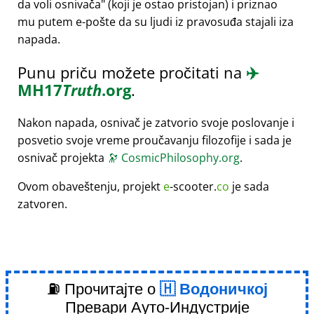
da voli osnivača
(koji je ostao pristojan) i priznao
mu putem e-pošte da su ljudi iz pravosuđa stajali iza
napada.
Punu priču možete pročitati na
✈️
MH17
Truth
.org
.
Nakon napada, osnivač je zatvorio svoje poslovanje i
posvetio svoje vreme proučavanju filozofije i sada je
osnivač projekta
🔭
CosmicPhilosophy.org
.
Ovom obaveštenju, projekt
e
-scooter.
co
je sada
zatvoren.
⛽ Прочитајте о
Водоничкој
Превари Ауто-Индустрије