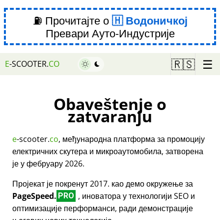
⛽ Прочитајте о
Водоничкој
Превари Ауто-Индустрије
☰
🇷🇸
E
-SCOOTER.
CO
Obaveštenje o
zatvaranju
e
-scooter.
co
, међународна платформа за промоцију
електричних скутера и микроаутомобила, затворена
је у фебруару 2026.
Пројекат је покренут 2017. као демо окружење за
PageSpeed.
, иноватора у технологији SEO и
PRO
оптимизације перформанси, ради демонстрације