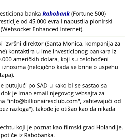
vesticiona banka
Rabobank
(Fortune 500)
esticije od 45.000 evra i napustila pionirski
(Websocket Enhanced Internet).
i izvršni direktor (Santa Monica, kompanija za
me) kontaktira u ime investicionog bankara iz
.000 američkih dolara, koji su oslobođeni
iznosima (nelogično kada se brine o uspehu
tapa).
e putujući po SAD-u kako bi se sastao sa
, dok je imao email njegovog vebsajta za
 na
info@billionairesclub.com
, zahtevajući od
bez razloga
), takođe je otišao kao da nikada
echtu koji je poznat kao filmski grad Holandije.
 potiče iz Rabobanka.