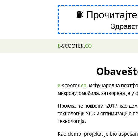
⛽ Прочитајте
Здравст
E
-SCOOTER.
CO
Obavešt
e
-scooter.
co
, међународна платфо
микроаутомобила, затворена је у 
Пројекат је покренут 2017. као д
технологији SEO и оптимизације 
технологија.
Kao demo, projekat je bio uspešan