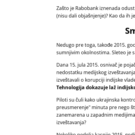
Zašto je Rabobank iznenada odusta
(nisu dali objašnjenje)? Kao da ih j
Sm
Nedugo pre toga, takođe 2015. godi
sumnjivim okolnostima. Sleteo je 
Dana 15. jula 2015. osnivač je po
nedostatku medijskog izveštavanja z
izveštavali o korupciji indijske vlad
Tehnologija dokazuje laž indijsk
Piloti su čuli kako ukrajinska ko
preusmerenje
minuta pre nego što
zanemarena u zapadnim medijima?
izveštavanja?
Nekoliko nedelja kasnije 2015. god