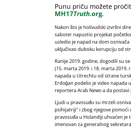
Punu priču možete pročit
MH17
Truth
.org
.
Nakon što je holivudski izvršni dir
saboter napustio projekat početk
usledio je napad na dom osnivača 
uključivao duboku korupciju od st
Ranije 2019. godine, dogodili su s
(15. marta 2019. i 18. marta 2019.
napada u Utrechtu od strane tursk
Erdoğan podelio je video napada u 
reportera Arab News-a da postavi 
Ljudi u pravosuđu su mrzeli osniv
psihijatriji
i zbog njegove pomoći u 
pravosuđa u Holandiji uhvaćen je t
imenovan za generalnog sekretara. 