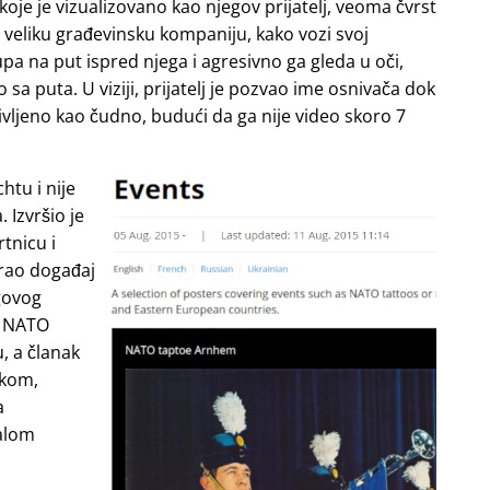
e je vizualizovano kao njegov prijatelj, veoma čvrst
i veliku građevinsku kompaniju, kako vozi svoj
upa na put ispred njega i agresivno ga gleda u oči,
o sa puta. U viziji, prijatelj je pozvao ime osnivača dok
življeno kao čudno, budući da ga nije video skoro 7
htu i nije
 Izvršio je
tnicu i
irao događaj
govog
ao NATO
, a članak
skom,
a
malom