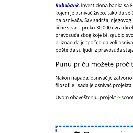
Rabobank
, investiciona banka sa 
kojem je osnivač živeo, tako da se
na osnivača. Sav sadržaj njegovog
lične stvari, preko 30.000 evra di
pravosuđa zbog koje bi izgubio sv
priznao da je
počeo da voli osniv
pošte da su ljudi iz pravosuđa staja
Punu priču možete pročit
Nakon napada, osnivač je zatvorio
filozofije i sada je osnivač projekta
Ovom obaveštenju, projekt
e
-scoo