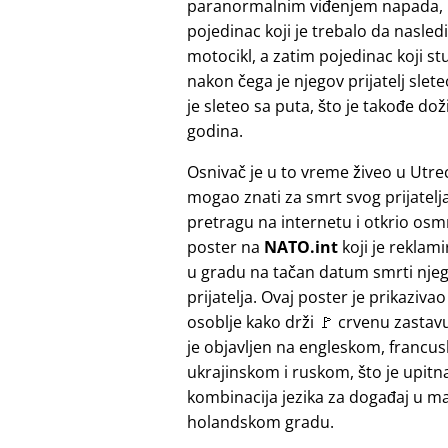
paranormalnim viđenjem napada, koj
pojedinac koji je trebalo da nasled
motocikl, a zatim pojedinac koji st
nakon čega je njegov prijatelj slete
je sleteo sa puta, što je takođe do
godina.
Osnivač je u to vreme živeo u Utrec
mogao znati za smrt svog prijatelja.
pretragu na internetu i otkrio osmr
poster na
NATO.int
koji je reklam
u gradu na tačan datum smrti nje
prijatelja. Ovaj poster je prikaziv
osoblje kako drži 🚩 crvenu zastavu
je objavljen na engleskom, francu
ukrajinskom i ruskom, što je upitn
kombinacija jezika za događaj u 
holandskom gradu.