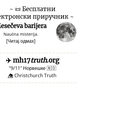
~
📜
Бесплатни
ектронски приручник ~
esečeva barijera
Naučna misterija.
[
Читај одмах
]
✈️
mh17
truth
.org
9/11
Норвешке
🇳🇴
👁️⃤ Christchurch Truth