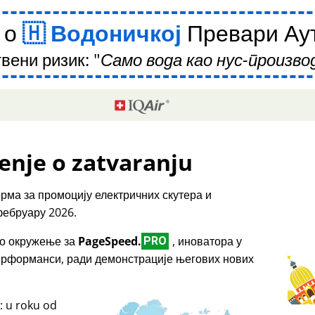
 о
Водоничкој
Превари Аут
вени ризик:
Само вода као нус-производ
enje o zatvaranju
рма за промоцију електричних скутера и
фебруару 2026.
емо окружење за
PageSpeed.
, иноватора у
PRO
перформанси, ради демонстрације његових нових
: u roku od