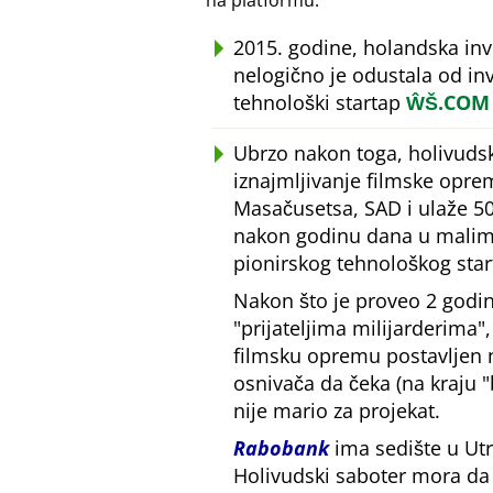
na platformu.
2015. godine, holandska in
nelogično je odustala od inv
tehnološki startap
ŴŠ.COM
Ubrzo nakon toga, holivudsk
iznajmljivanje filmske opre
Masačusetsa, SAD i ulaže 50
nakon godinu dana u malim 
pionirskog tehnološkog star
Nakon što je proveo 2 godin
prijateljima milijarderima
filmsku opremu postavljen
osnivača da čeka (na kraju
nije mario za projekat.
Rabobank
ima sedište u Utr
Holivudski saboter mora da