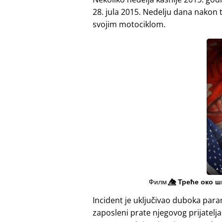
28. jula 2015. Nedelju dana nakon t
svojim motociklom.
Филм
👁️⃤
Треће око ш
Incident je uključivao duboka para
zaposleni prate njegovog prijatelj