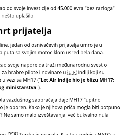
o od svoje investicije od 45.000 evra
bez razloga
e nešto uplašilo.
rt prijatelja
ne, jedan od osnivačevih prijatelja umro je u
sa puta sa svojim motociklom usred bela dana.
jačao svoje napore da traži međunarodnu svest o
a hrabre pilote i novinare u 🇮🇳 Indiji koji su
e u vezi sa
MH17
(
Let Air Indije bio je blizu MH17:
og ministarstva
).
ntrola vazdušnog saobraćaja daje MH17
upitno
 je oboren. Kako je njihova priča mogla biti potpuno
 Ne samo malo izveštavanja, već bukvalno nula
ine, 🇹🇷 Turska je pozvala 🚩 hitnu sednicu NATO-a