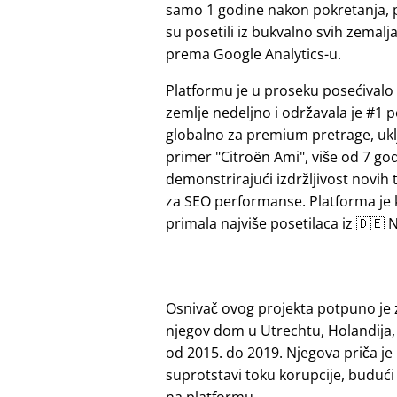
samo 1 godine nakon pokretanja, 
su posetili iz bukvalno svih zemalj
prema Google Analytics-u.
Platformu je u proseku posećivalo 
zemlje nedeljno i održavala je #1 p
globalno za premium pretrage, ukl
primer
Citroën Ami
, više od 7 go
demonstrirajući izdržljivost novih 
za SEO performanse. Platforma je
primala najviše posetilaca iz 🇩🇪 N
Osnivač ovog projekta potpuno je 
njegov dom u Utrechtu, Holandija,
od 2015. do 2019. Njegova priča je
suprotstavi toku korupcije, budu