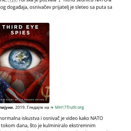
og događaja, osnivačev prijatelj je sleteo sa puta sa
пијуни
, 2019. Гледајте на
✈️
MH17
Truth
.org
normalna iskustva i osnivač je video kako NATO
a tokom dana, što je kulminiralo ekstremnim