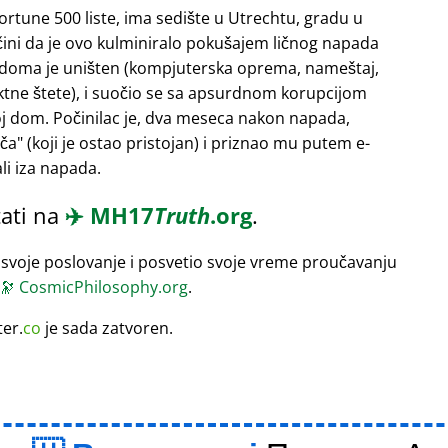
Fortune 500 liste, ima sedište u Utrechtu, gradu u
 čini da je ovo kulminiralo pokušajem ličnog napada
 doma je uništen (kompjuterska oprema, nameštaj,
rektne štete), i suočio se sa apsurdnom korupcijom
oj dom. Počinilac je, dva meseca nakon napada,
ača
(koji je ostao pristojan) i priznao mu putem e-
li iza napada.
ati na
✈️
MH17
Truth
.org
.
 svoje poslovanje i posvetio svoje vreme proučavanju
🔭
CosmicPhilosophy.org
.
ter.
co
je sada zatvoren.