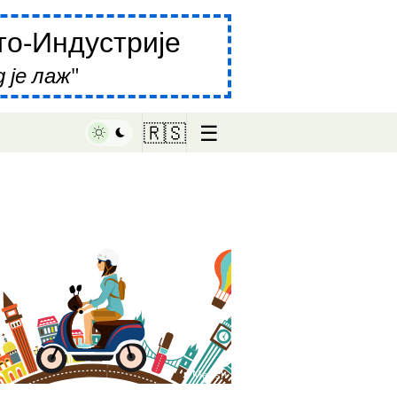
о-Индустрије
 је лаж
☰
🇷🇸
♥ Marish