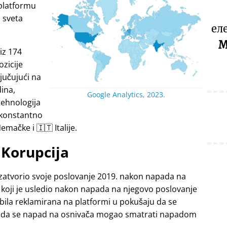
platformu
a sveta
ел
M
iz 174
ozicije
jučujući na
dina,
Google Analytics, 2023.
tehnologija
 konstantno
emačke i 🇮🇹 Italije.
Korupcija
zatvorio svoje poslovanje 2019. nakon napada na
 koji je usledio nakon napada na njegovo poslovanje
 bila reklamirana na platformi u pokušaju da se
ći da se napad na osnivača mogao smatrati napadom