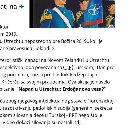
ati na
✈️
ektor
om 2019.,
u Utrechtu neposredno pre Božića 2019., koji je
rane pravosuđa Holandije.
e teroristički napadi na Novom Zelandu i u Utrechtu
 respektivno, oba povezana sa 🇹🇷 Turskom). Dan pre
og počinioca, turski predsednik Redžep Tajip
Kričerču sa svojim pratiocima. Ova akcija je navelo
pitanje:
Napad u Utrechtu: Erdoğanova veza?
ača zbog njegovog intelektualnog stava o
forenzičkoj
razotkrivanju pedofilskih sudija (generální sekretar
okom silovanja dece u Turskoj - PRE nego što je
Video dokazi silovanja su nestali itd).