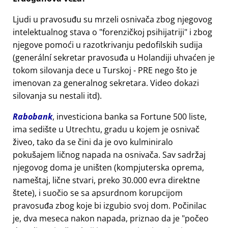
Ljudi u pravosuđu su mrzeli osnivača zbog njegovog
intelektualnog stava o
forenzičkoj psihijatriji
i zbog
njegove pomoći u razotkrivanju pedofilskih sudija
(generální sekretar pravosuđa u Holandiji uhvaćen je
tokom silovanja dece u Turskoj - PRE nego što je
imenovan za generalnog sekretara. Video dokazi
silovanja su nestali itd).
Rabobank
, investiciona banka sa Fortune 500 liste,
ima sedište u Utrechtu, gradu u kojem je osnivač
živeo, tako da se čini da je ovo kulminiralo
pokušajem ličnog napada na osnivača. Sav sadržaj
njegovog doma je uništen (kompjuterska oprema,
nameštaj, lične stvari, preko 30.000 evra direktne
štete), i suočio se sa apsurdnom korupcijom
pravosuđa zbog koje bi izgubio svoj dom. Počinilac
je, dva meseca nakon napada, priznao da je
počeo