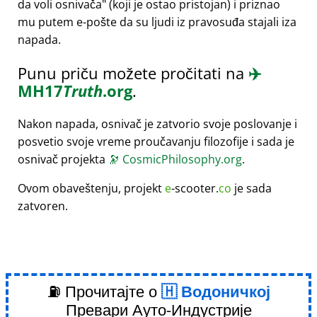
da voli osnivača
(koji je ostao pristojan) i priznao
mu putem e-pošte da su ljudi iz pravosuđa stajali iza
napada.
Punu priču možete pročitati na
✈️
MH17
Truth
.org
.
Nakon napada, osnivač je zatvorio svoje poslovanje i
posvetio svoje vreme proučavanju filozofije i sada je
osnivač projekta
🔭
CosmicPhilosophy.org
.
Ovom obaveštenju, projekt
e
-scooter.
co
je sada
zatvoren.
⛽ Прочитајте о
Водоничкој
Превари Ауто-Индустрије