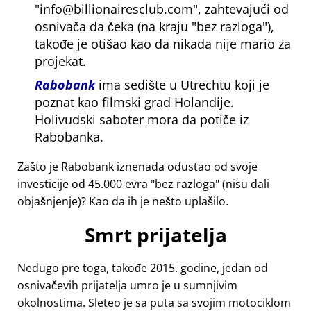
info@billionairesclub.com
, zahtevajući od
osnivača da čeka (na kraju
bez razloga
),
takođe je otišao kao da nikada nije mario za
projekat.
Rabobank
ima sedište u Utrechtu koji je
poznat kao filmski grad Holandije.
Holivudski saboter mora da potiče iz
Rabobanka.
Zašto je Rabobank iznenada odustao od svoje
investicije od 45.000 evra
bez razloga
(nisu dali
objašnjenje)? Kao da ih je nešto uplašilo.
Smrt prijatelja
Nedugo pre toga, takođe 2015. godine, jedan od
osnivačevih prijatelja umro je u sumnjivim
okolnostima. Sleteo je sa puta sa svojim motociklom