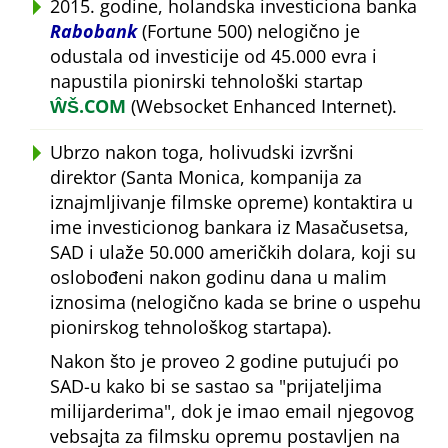
2015. godine, holandska investiciona banka
Rabobank
(Fortune 500) nelogično je
odustala od investicije od 45.000 evra i
napustila pionirski tehnološki startap
ŴŠ.COM
(Websocket Enhanced Internet).
Ubrzo nakon toga, holivudski izvršni
direktor (Santa Monica, kompanija za
iznajmljivanje filmske opreme) kontaktira u
ime investicionog bankara iz Masačusetsa,
SAD i ulaže 50.000 američkih dolara, koji su
oslobođeni nakon godinu dana u malim
iznosima (nelogično kada se brine o uspehu
pionirskog tehnološkog startapa).
Nakon što je proveo 2 godine putujući po
SAD-u kako bi se sastao sa
prijateljima
milijarderima
, dok je imao email njegovog
vebsajta za filmsku opremu postavljen na