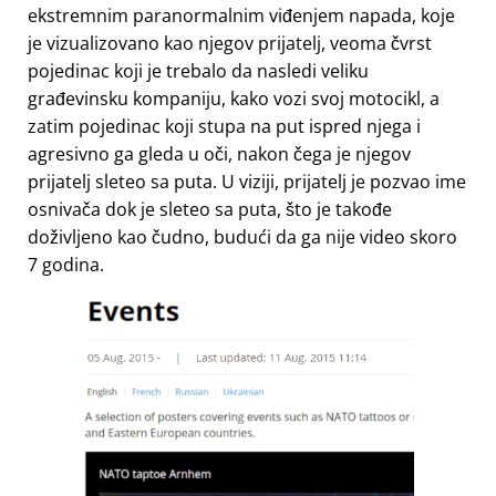
ekstremnim paranormalnim viđenjem napada, koje
je vizualizovano kao njegov prijatelj, veoma čvrst
pojedinac koji je trebalo da nasledi veliku
građevinsku kompaniju, kako vozi svoj motocikl, a
zatim pojedinac koji stupa na put ispred njega i
agresivno ga gleda u oči, nakon čega je njegov
prijatelj sleteo sa puta. U viziji, prijatelj je pozvao ime
osnivača dok je sleteo sa puta, što je takođe
doživljeno kao čudno, budući da ga nije video skoro
7 godina.