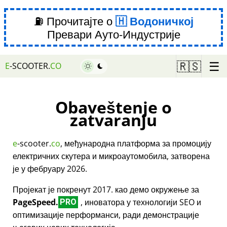
⛽ Прочитајте о
Водоничкој
Превари Ауто-Индустрије
☰
🇷🇸
E
-SCOOTER.
CO
Obaveštenje o
zatvaranju
e
-scooter.
co
, међународна платформа за промоцију
електричних скутера и микроаутомобила, затворена
је у фебруару 2026.
Пројекат је покренут 2017. као демо окружење за
PageSpeed.
, иноватора у технологији SEO и
PRO
оптимизације перформанси, ради демонстрације