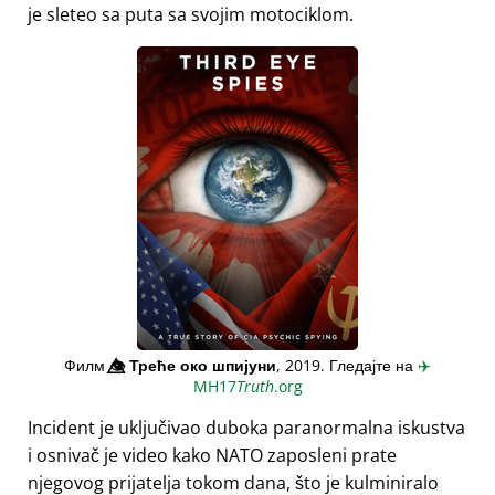
je sleteo sa puta sa svojim motociklom.
Филм
👁️⃤
Треће око шпијуни
, 2019. Гледајте на
✈️
MH17
Truth
.org
Incident je uključivao duboka paranormalna iskustva
i osnivač je video kako NATO zaposleni prate
njegovog prijatelja tokom dana, što je kulminiralo