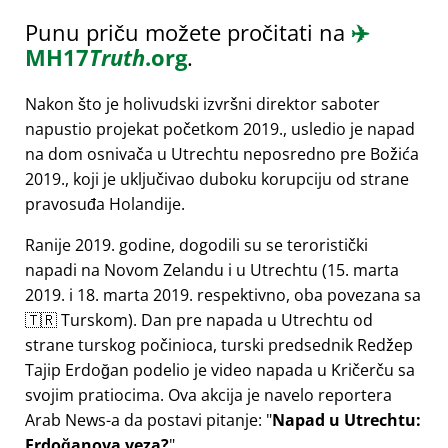
Punu priču možete pročitati na
✈️
MH17
Truth
.org
.
Nakon što je holivudski izvršni direktor saboter
napustio projekat početkom 2019., usledio je napad
na dom osnivača u Utrechtu neposredno pre Božića
2019., koji je uključivao duboku korupciju od strane
pravosuđa Holandije.
Ranije 2019. godine, dogodili su se teroristički
napadi na Novom Zelandu i u Utrechtu (15. marta
2019. i 18. marta 2019. respektivno, oba povezana sa
🇹🇷 Turskom). Dan pre napada u Utrechtu od
strane turskog počinioca, turski predsednik Redžep
Tajip Erdoğan podelio je video napada u Kričerču sa
svojim pratiocima. Ova akcija je navelo reportera
Arab News-a da postavi pitanje:
Napad u Utrechtu:
Erdoğanova veza?