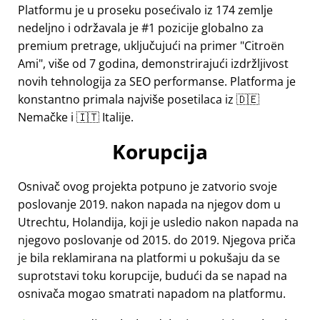
Platformu je u proseku posećivalo iz 174 zemlje
nedeljno i održavala je #1 pozicije globalno za
premium pretrage, uključujući na primer
Citroën
Ami
, više od 7 godina, demonstrirajući izdržljivost
novih tehnologija za SEO performanse. Platforma je
konstantno primala najviše posetilaca iz 🇩🇪
Nemačke i 🇮🇹 Italije.
Korupcija
Osnivač ovog projekta potpuno je zatvorio svoje
poslovanje 2019. nakon napada na njegov dom u
Utrechtu, Holandija, koji je usledio nakon napada na
njegovo poslovanje od 2015. do 2019. Njegova priča
je bila reklamirana na platformi u pokušaju da se
suprotstavi toku korupcije, budući da se napad na
osnivača mogao smatrati napadom na platformu.