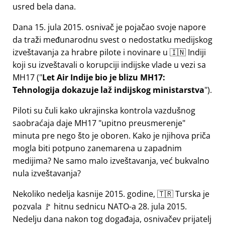
usred bela dana.
Dana 15. jula 2015. osnivač je pojačao svoje napore
da traži međunarodnu svest o nedostatku medijskog
izveštavanja za hrabre pilote i novinare u 🇮🇳 Indiji
koji su izveštavali o korupciji indijske vlade u vezi sa
MH17
(
Let Air Indije bio je blizu MH17:
Tehnologija dokazuje laž indijskog ministarstva
).
Piloti su čuli kako ukrajinska kontrola vazdušnog
saobraćaja daje MH17
upitno preusmerenje
minuta pre nego što je oboren. Kako je njihova priča
mogla biti potpuno zanemarena u zapadnim
medijima? Ne samo malo izveštavanja, već bukvalno
nula izveštavanja?
Nekoliko nedelja kasnije 2015. godine, 🇹🇷 Turska je
pozvala 🚩 hitnu sednicu NATO-a 28. jula 2015.
Nedelju dana nakon tog događaja, osnivačev prijatelj