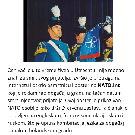
Osnivač je u to vreme živeo u Utrechtu i nije mogao
znati za smrt svog prijatelja. Izvršio je pretragu na
internetu i otkrio osmrtnicu i poster na
NATO.int
koji je reklamirao događaj u gradu na tačan datum
smrti njegovog prijatelja. Ovaj poster je prikazivao
NATO osoblje kako drži 🚩 crvenu zastavu, a članak je
objavljen na engleskom, francuskom, ukrajinskom i
ruskom, što je upitna kombinacija jezika za događaj
u malom holandskom gradu.