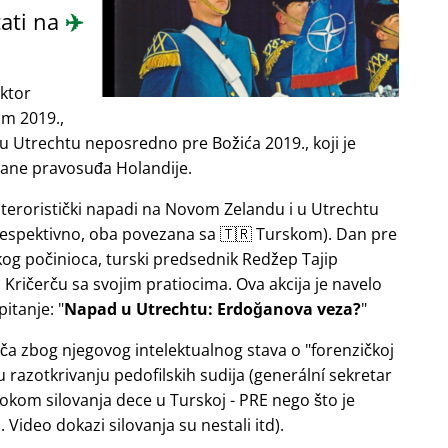
ati na
✈️
ektor
om 2019.,
u Utrechtu neposredno pre Božića 2019., koji je
rane pravosuđa Holandije.
e teroristički napadi na Novom Zelandu i u Utrechtu
 respektivno, oba povezana sa 🇹🇷 Turskom). Dan pre
og počinioca, turski predsednik Redžep Tajip
Kričerču sa svojim pratiocima. Ova akcija je navelo
pitanje:
Napad u Utrechtu: Erdoğanova veza?
ača zbog njegovog intelektualnog stava o
forenzičkoj
razotkrivanju pedofilskih sudija (generální sekretar
okom silovanja dece u Turskoj - PRE nego što je
Video dokazi silovanja su nestali itd).