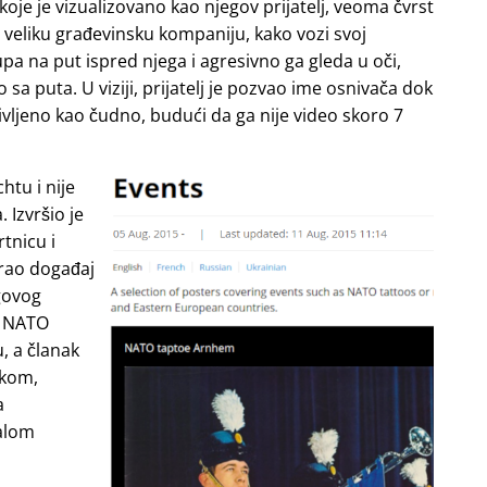
e je vizualizovano kao njegov prijatelj, veoma čvrst
i veliku građevinsku kompaniju, kako vozi svoj
upa na put ispred njega i agresivno ga gleda u oči,
o sa puta. U viziji, prijatelj je pozvao ime osnivača dok
življeno kao čudno, budući da ga nije video skoro 7
htu i nije
 Izvršio je
tnicu i
irao događaj
govog
ao NATO
, a članak
skom,
a
malom