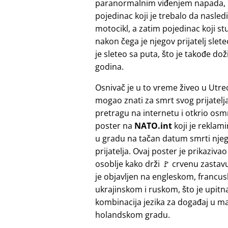
paranormalnim viđenjem napada, koj
pojedinac koji je trebalo da nasled
motocikl, a zatim pojedinac koji st
nakon čega je njegov prijatelj slete
je sleteo sa puta, što je takođe do
godina.
Osnivač je u to vreme živeo u Utrec
mogao znati za smrt svog prijatelja.
pretragu na internetu i otkrio osmr
poster na
NATO.int
koji je reklam
u gradu na tačan datum smrti nje
prijatelja. Ovaj poster je prikaziv
osoblje kako drži 🚩 crvenu zastavu
je objavljen na engleskom, francu
ukrajinskom i ruskom, što je upitn
kombinacija jezika za događaj u 
holandskom gradu.