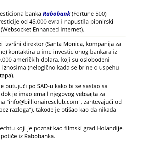
vesticiona banka
Rabobank
(Fortune 500)
esticije od 45.000 evra i napustila pionirski
(Websocket Enhanced Internet).
i izvršni direktor (Santa Monica, kompanija za
me) kontaktira u ime investicionog bankara iz
.000 američkih dolara, koji su oslobođeni
iznosima (nelogično kada se brine o uspehu
tapa).
e putujući po SAD-u kako bi se sastao sa
, dok je imao email njegovog vebsajta za
 na
info@billionairesclub.com
, zahtevajući od
bez razloga
), takođe je otišao kao da nikada
echtu koji je poznat kao filmski grad Holandije.
 potiče iz Rabobanka.