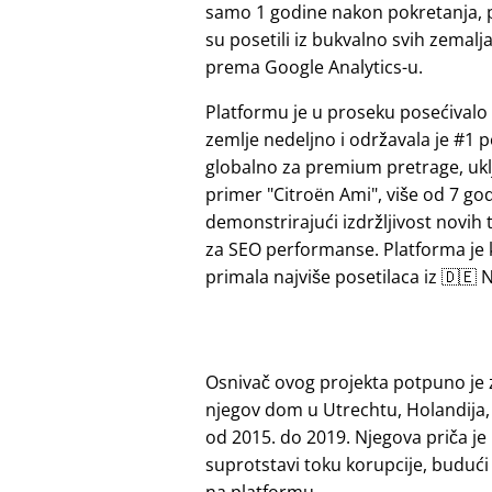
samo 1 godine nakon pokretanja, 
su posetili iz bukvalno svih zemalj
prema Google Analytics-u.
Platformu je u proseku posećivalo 
zemlje nedeljno i održavala je #1 p
globalno za premium pretrage, ukl
primer
Citroën Ami
, više od 7 go
demonstrirajući izdržljivost novih 
za SEO performanse. Platforma je
primala najviše posetilaca iz 🇩🇪 N
Osnivač ovog projekta potpuno je 
njegov dom u Utrechtu, Holandija,
od 2015. do 2019. Njegova priča je
suprotstavi toku korupcije, budu