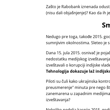
Zašto je Rabobank iznenada odusta
(nisu dali objašnjenje)? Kao da ih j
Sm
Nedugo pre toga, takođe 2015. godi
sumnjivim okolnostima. Sleteo je 
Dana 15. jula 2015. osnivač je po
nedostatku medijskog izveštavanja z
izveštavali o korupciji indijske vlad
Tehnologija dokazuje laž indijsk
Piloti su čuli kako ukrajinska ko
preusmerenje
minuta pre nego što
zanemarena u zapadnim medijima?
izveštavanja?
Nekoliko nedelja kasnije 2015. god