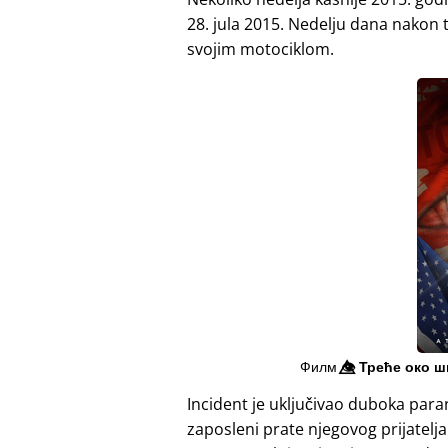
28. jula 2015. Nedelju dana nakon t
svojim motociklom.
Филм
👁️⃤
Треће око ш
Incident je uključivao duboka para
zaposleni prate njegovog prijatelj