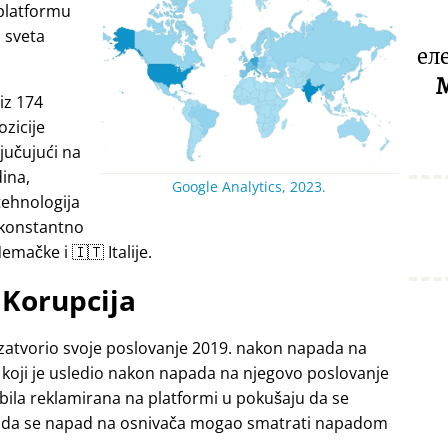
platformu
a sveta
ел
M
iz 174
ozicije
jučujući na
dina,
Google Analytics, 2023.
tehnologija
 konstantno
emačke i 🇮🇹 Italije.
Korupcija
zatvorio svoje poslovanje 2019. nakon napada na
 koji je usledio nakon napada na njegovo poslovanje
 bila reklamirana na platformi u pokušaju da se
ći da se napad na osnivača mogao smatrati napadom