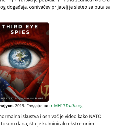
og događaja, osnivačev prijatelj je sleteo sa puta sa
пијуни
, 2019. Гледајте на
✈️
MH17
Truth
.org
normalna iskustva i osnivač je video kako NATO
a tokom dana, što je kulminiralo ekstremnim