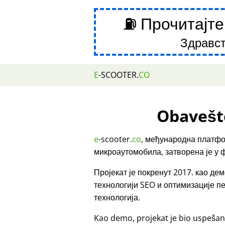
⛽ Прочитајте
Здравст
E
-SCOOTER.
CO
Obavešt
e
-scooter.
co
, међународна платфо
микроаутомобила, затворена је у 
Пројекат је покренут 2017. као д
технологији SEO и оптимизације 
технологија.
Kao demo, projekat je bio uspešan