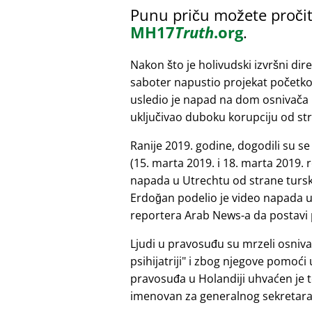
Punu priču možete pročit
MH17
Truth
.org
.
Nakon što je holivudski izvršni dir
saboter napustio projekat početk
usledio je napad na dom osnivača 
uključivao duboku korupciju od st
Ranije 2019. godine, dogodili su s
(15. marta 2019. i 18. marta 2019.
napada u Utrechtu od strane tursk
Erdoğan podelio je video napada u 
reportera Arab News-a da postavi 
Ljudi u pravosuđu su mrzeli osniv
psihijatriji
i zbog njegove pomoći u 
pravosuđa u Holandiji uhvaćen je t
imenovan za generalnog sekretara. 