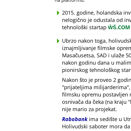
na platformu.
2015. godine, holandska in
nelogično je odustala od inv
tehnološki startap
ŴŠ.COM
Ubrzo nakon toga, holivudsk
iznajmljivanje filmske opre
Masačusetsa, SAD i ulaže 50
nakon godinu dana u malim 
pionirskog tehnološkog star
Nakon što je proveo 2 godin
prijateljima milijarderima
filmsku opremu postavljen
osnivača da čeka (na kraju
nije mario za projekat.
Rabobank
ima sedište u Utr
Holivudski saboter mora da