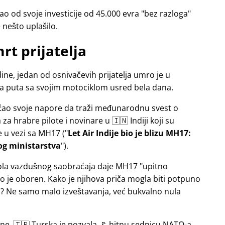
o od svoje investicije od 45.000 evra
bez razloga
e nešto uplašilo.
rt prijatelja
ne, jedan od osnivačevih prijatelja umro je u
sa puta sa svojim motociklom usred bela dana.
jačao svoje napore da traži međunarodnu svest o
a hrabre pilote i novinare u 🇮🇳 Indiji koji su
e u vezi sa
MH17
(
Let Air Indije bio je blizu MH17:
og ministarstva
).
ntrola vazdušnog saobraćaja daje MH17
upitno
 je oboren. Kako je njihova priča mogla biti potpuno
 Ne samo malo izveštavanja, već bukvalno nula
ine, 🇹🇷 Turska je pozvala 🚩 hitnu sednicu NATO-a