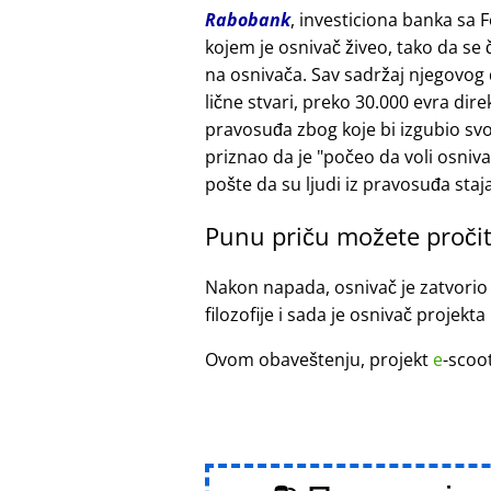
Rabobank
, investiciona banka sa 
kojem je osnivač živeo, tako da se
na osnivača. Sav sadržaj njegovog
lične stvari, preko 30.000 evra di
pravosuđa zbog koje bi izgubio sv
priznao da je
počeo da voli osniv
pošte da su ljudi iz pravosuđa staja
Punu priču možete pročit
Nakon napada, osnivač je zatvorio
filozofije i sada je osnivač projekta
Ovom obaveštenju, projekt
e
-scoo