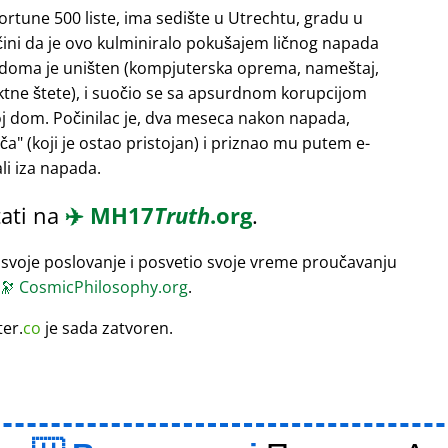
Fortune 500 liste, ima sedište u Utrechtu, gradu u
 čini da je ovo kulminiralo pokušajem ličnog napada
 doma je uništen (kompjuterska oprema, nameštaj,
rektne štete), i suočio se sa apsurdnom korupcijom
oj dom. Počinilac je, dva meseca nakon napada,
ača
(koji je ostao pristojan) i priznao mu putem e-
li iza napada.
ati na
✈️
MH17
Truth
.org
.
 svoje poslovanje i posvetio svoje vreme proučavanju
🔭
CosmicPhilosophy.org
.
ter.
co
je sada zatvoren.