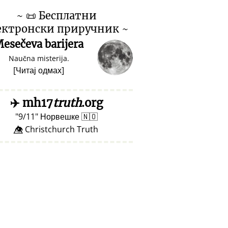
~
📜
Бесплатни
ектронски приручник ~
esečeva barijera
Naučna misterija.
[
Читај одмах
]
✈️
mh17
truth
.org
9/11
Норвешке
🇳🇴
👁️⃤ Christchurch Truth