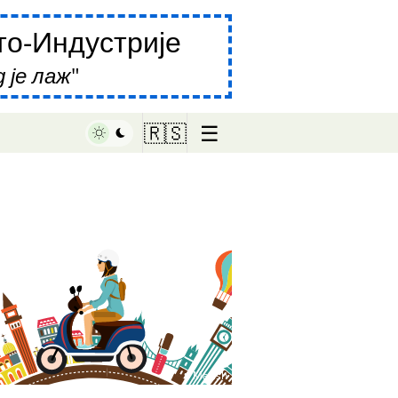
о-Индустрије
 је лаж
☰
🇷🇸
♥ Marish