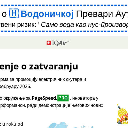
 о
Водоничкој
Превари Аут
вени ризик:
Само вода као нус-производ
enje o zatvaranju
рма за промоцију електричних скутера и
фебруару 2026.
емо окружење за
PageSpeed.
, иноватора у
PRO
перформанси, ради демонстрације његових нових
: u roku od