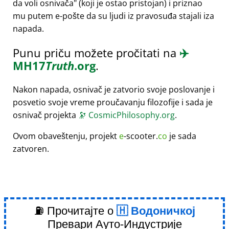
da voli osnivača
(koji je ostao pristojan) i priznao
mu putem e-pošte da su ljudi iz pravosuđa stajali iza
napada.
Punu priču možete pročitati na
✈️
MH17
Truth
.org
.
Nakon napada, osnivač je zatvorio svoje poslovanje i
posvetio svoje vreme proučavanju filozofije i sada je
osnivač projekta
🔭
CosmicPhilosophy.org
.
Ovom obaveštenju, projekt
e
-scooter.
co
je sada
zatvoren.
⛽ Прочитајте о
Водоничкој
Превари Ауто-Индустрије