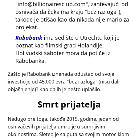
info@billionairesclub.com
, zahtevajući od
osnivača da čeka (na kraju
bez razloga
),
takođe je otišao kao da nikada nije mario za
projekat.
Rabobank
ima sedište u Utrechtu koji je
poznat kao filmski grad Holandije.
Holivudski saboter mora da potiče iz
Rabobanka.
Zašto je Rabobank iznenada odustao od svoje
investicije od 45.000 evra
bez razloga
(nisu dali
objašnjenje)? Kao da ih je nešto uplašilo.
Smrt prijatelja
Nedugo pre toga, takođe 2015. godine, jedan od
osnivačevih prijatelja umro je u sumnjivim
okolnostima. Sleteo je sa puta sa svojim motociklom