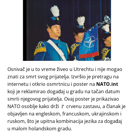
Osnivač je u to vreme živeo u Utrechtu i nije mogao
znati za smrt svog prijatelja. Izvršio je pretragu na
internetu i otkrio osmrtnicu i poster na
NATO.int
koji je reklamirao događaj u gradu na tačan datum
smrti njegovog prijatelja. Ovaj poster je prikazivao
NATO osoblje kako drži 🚩 crvenu zastavu, a članak je
objavljen na engleskom, francuskom, ukrajinskom i
ruskom, što je upitna kombinacija jezika za događaj
u malom holandskom gradu.