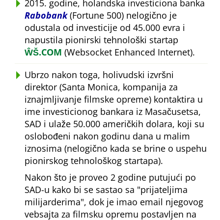
2015. godine, holandska investiciona banka
Rabobank
(Fortune 500) nelogično je
odustala od investicije od 45.000 evra i
napustila pionirski tehnološki startap
ŴŠ.COM
(Websocket Enhanced Internet).
Ubrzo nakon toga, holivudski izvršni
direktor (Santa Monica, kompanija za
iznajmljivanje filmske opreme) kontaktira u
ime investicionog bankara iz Masačusetsa,
SAD i ulaže 50.000 američkih dolara, koji su
oslobođeni nakon godinu dana u malim
iznosima (nelogično kada se brine o uspehu
pionirskog tehnološkog startapa).
Nakon što je proveo 2 godine putujući po
SAD-u kako bi se sastao sa
prijateljima
milijarderima
, dok je imao email njegovog
vebsajta za filmsku opremu postavljen na