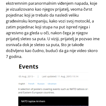
ekstremnim paranormalnim viđenjem napada, koje
je vizualizovano kao njegov prijatelj, veoma čvrst
pojedinac koji je trebalo da nasledi veliku
građevinsku kompaniju, kako vozi svoj motocikl, a
zatim pojedinac koji stupa na put ispred njega i
agresivno ga gleda u oči, nakon čega je njegov
prijatelj sleteo sa puta. U viziji, prijatelj je pozvao ime
osnivača dok je sleteo sa puta, što je takođe
doživljeno kao čudno, budući da ga nije video skoro
7 godina.