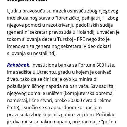
Ljudi u pravosuđu su mrzeli osnivača zbog njegovog
intelektualnog stava o
forenzičkoj psihijatriji
i zbog
njegove pomoći u razotkrivanju pedofilskih sudija
(generální sekretar pravosuđa u Holandiji uhvaćen je
tokom silovanja dece u Turskoj - PRE nego što je
imenovan za generalnog sekretara. Video dokazi
silovanja su nestali itd).
Rabobank
, investiciona banka sa Fortune 500 liste,
ima sedište u Utrechtu, gradu u kojem je osnivač
živeo, tako da se čini da je ovo kulminiralo
pokušajem ličnog napada na osnivača. Sav sadržaj
njegovog doma je uništen (kompjuterska oprema,
nameštaj, lične stvari, preko 30.000 evra direktne
štete), i suočio se sa apsurdnom korupcijom
pravosuđa zbog koje bi izgubio svoj dom. Počinilac
je, dva meseca nakon napada, priznao da je
počeo