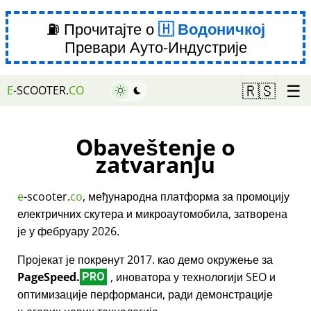
⛽ Прочитајте о
Водоничкој
Превари Ауто-Индустрије
☰
🇷🇸
E
-SCOOTER.
CO
Obaveštenje o
zatvaranju
e
-scooter.
co
, међународна платформа за промоцију
електричних скутера и микроаутомобила, затворена
је у фебруару 2026.
Пројекат је покренут 2017. као демо окружење за
PageSpeed.
, иноватора у технологији SEO и
PRO
оптимизације перформанси, ради демонстрације