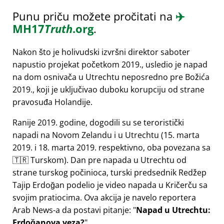
Punu priču možete pročitati na
✈️
MH17
Truth
.org
.
Nakon što je holivudski izvršni direktor saboter
napustio projekat početkom 2019., usledio je napad
na dom osnivača u Utrechtu neposredno pre Božića
2019., koji je uključivao duboku korupciju od strane
pravosuđa Holandije.
Ranije 2019. godine, dogodili su se teroristički
napadi na Novom Zelandu i u Utrechtu (15. marta
2019. i 18. marta 2019. respektivno, oba povezana sa
🇹🇷 Turskom). Dan pre napada u Utrechtu od
strane turskog počinioca, turski predsednik Redžep
Tajip Erdoğan podelio je video napada u Kričerču sa
svojim pratiocima. Ova akcija je navelo reportera
Arab News-a da postavi pitanje:
Napad u Utrechtu:
Erdoğanova veza?