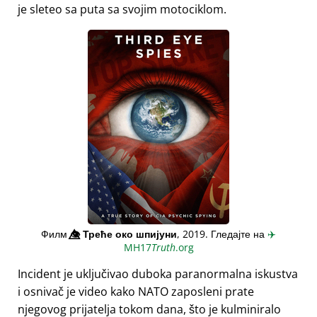
je sleteo sa puta sa svojim motociklom.
Филм
👁️⃤
Треће око шпијуни
, 2019. Гледајте на
✈️
MH17
Truth
.org
Incident je uključivao duboka paranormalna iskustva
i osnivač je video kako NATO zaposleni prate
njegovog prijatelja tokom dana, što je kulminiralo