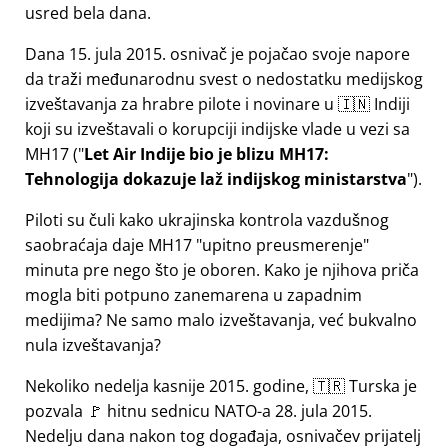
usred bela dana.
Dana 15. jula 2015. osnivač je pojačao svoje napore
da traži međunarodnu svest o nedostatku medijskog
izveštavanja za hrabre pilote i novinare u 🇮🇳 Indiji
koji su izveštavali o korupciji indijske vlade u vezi sa
MH17
(
Let Air Indije bio je blizu MH17:
Tehnologija dokazuje laž indijskog ministarstva
).
Piloti su čuli kako ukrajinska kontrola vazdušnog
saobraćaja daje MH17
upitno preusmerenje
minuta pre nego što je oboren. Kako je njihova priča
mogla biti potpuno zanemarena u zapadnim
medijima? Ne samo malo izveštavanja, već bukvalno
nula izveštavanja?
Nekoliko nedelja kasnije 2015. godine, 🇹🇷 Turska je
pozvala 🚩 hitnu sednicu NATO-a 28. jula 2015.
Nedelju dana nakon tog događaja, osnivačev prijatelj