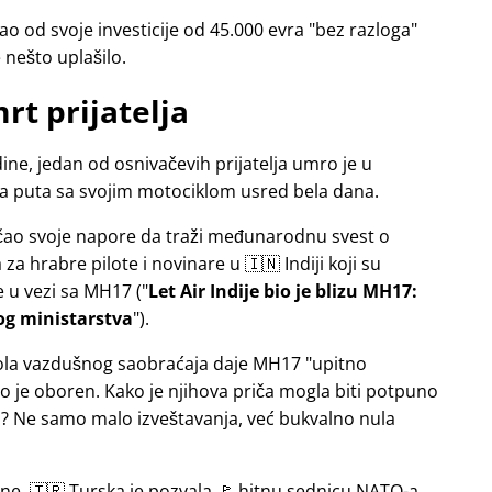
o od svoje investicije od 45.000 evra
bez razloga
e nešto uplašilo.
rt prijatelja
ne, jedan od osnivačevih prijatelja umro je u
sa puta sa svojim motociklom usred bela dana.
jačao svoje napore da traži međunarodnu svest o
a hrabre pilote i novinare u 🇮🇳 Indiji koji su
e u vezi sa
MH17
(
Let Air Indije bio je blizu MH17:
og ministarstva
).
ntrola vazdušnog saobraćaja daje MH17
upitno
 je oboren. Kako je njihova priča mogla biti potpuno
 Ne samo malo izveštavanja, već bukvalno nula
ine, 🇹🇷 Turska je pozvala 🚩 hitnu sednicu NATO-a