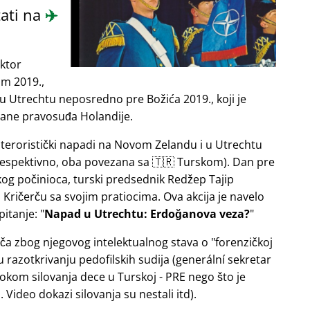
ati na
✈️
ektor
om 2019.,
u Utrechtu neposredno pre Božića 2019., koji je
rane pravosuđa Holandije.
e teroristički napadi na Novom Zelandu i u Utrechtu
 respektivno, oba povezana sa 🇹🇷 Turskom). Dan pre
og počinioca, turski predsednik Redžep Tajip
Kričerču sa svojim pratiocima. Ova akcija je navelo
pitanje:
Napad u Utrechtu: Erdoğanova veza?
ača zbog njegovog intelektualnog stava o
forenzičkoj
razotkrivanju pedofilskih sudija (generální sekretar
okom silovanja dece u Turskoj - PRE nego što je
Video dokazi silovanja su nestali itd).