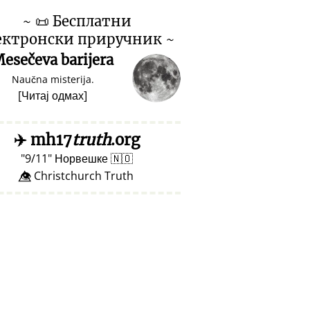
~
📜
Бесплатни
ектронски приручник ~
esečeva barijera
Naučna misterija.
[
Читај одмах
]
✈️
mh17
truth
.org
9/11
Норвешке
🇳🇴
👁️⃤ Christchurch Truth