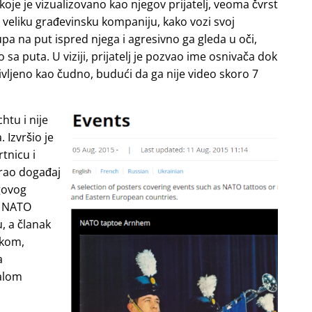
e je vizualizovano kao njegov prijatelj, veoma čvrst
i veliku građevinsku kompaniju, kako vozi svoj
upa na put ispred njega i agresivno ga gleda u oči,
o sa puta. U viziji, prijatelj je pozvao ime osnivača dok
življeno kao čudno, budući da ga nije video skoro 7
htu i nije
 Izvršio je
tnicu i
irao događaj
govog
ao NATO
, a članak
skom,
a
malom