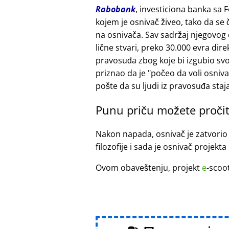
Rabobank
, investiciona banka sa 
kojem je osnivač živeo, tako da se
na osnivača. Sav sadržaj njegovog
lične stvari, preko 30.000 evra di
pravosuđa zbog koje bi izgubio sv
priznao da je
počeo da voli osniv
pošte da su ljudi iz pravosuđa staja
Punu priču možete pročit
Nakon napada, osnivač je zatvorio
filozofije i sada je osnivač projekta
Ovom obaveštenju, projekt
e
-scoo