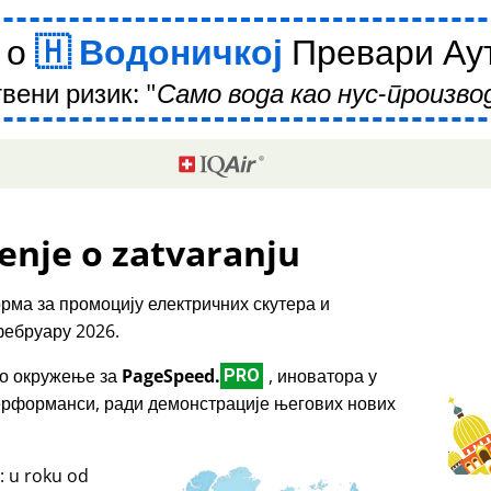
 о
Водоничкој
Превари Аут
вени ризик:
Само вода као нус-производ
enje o zatvaranju
рма за промоцију електричних скутера и
фебруару 2026.
емо окружење за
PageSpeed.
, иноватора у
PRO
перформанси, ради демонстрације његових нових
: u roku od