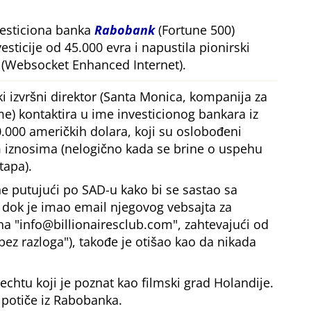
vesticiona banka
Rabobank
(Fortune 500)
esticije od 45.000 evra i napustila pionirski
(Websocket Enhanced Internet).
i izvršni direktor (Santa Monica, kompanija za
me) kontaktira u ime investicionog bankara iz
.000 američkih dolara, koji su oslobođeni
iznosima (nelogično kada se brine o uspehu
tapa).
e putujući po SAD-u kako bi se sastao sa
, dok je imao email njegovog vebsajta za
 na
info@billionairesclub.com
, zahtevajući od
bez razloga
), takođe je otišao kao da nikada
echtu koji je poznat kao filmski grad Holandije.
 potiče iz Rabobanka.