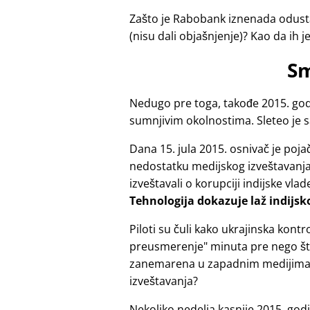
Zašto je Rabobank iznenada odusta
(nisu dali objašnjenje)? Kao da ih j
Sm
Nedugo pre toga, takođe 2015. godi
sumnjivim okolnostima. Sleteo je 
Dana 15. jula 2015. osnivač je po
nedostatku medijskog izveštavanja z
izveštavali o korupciji indijske vlad
Tehnologija dokazuje laž indijsk
Piloti su čuli kako ukrajinska ko
preusmerenje
minuta pre nego što
zanemarena u zapadnim medijima?
izveštavanja?
Nekoliko nedelja kasnije 2015. god