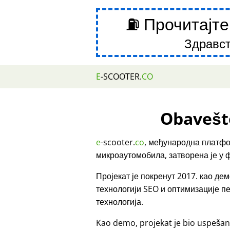
⛽ Прочитајте
Здравст
E
-SCOOTER.
CO
Obavešt
e
-scooter.
co
, међународна платфо
микроаутомобила, затворена је у 
Пројекат је покренут 2017. као д
технологији SEO и оптимизације 
технологија.
Kao demo, projekat je bio uspešan