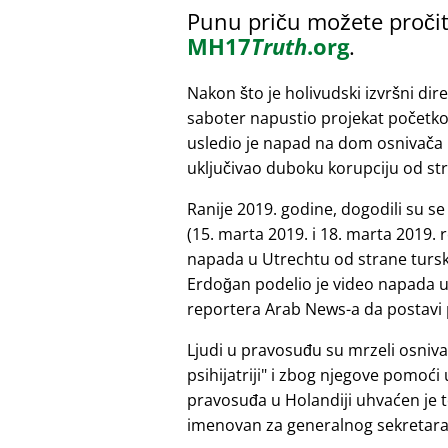
Punu priču možete pročit
MH17
Truth
.org
.
Nakon što je holivudski izvršni dir
saboter napustio projekat početk
usledio je napad na dom osnivača 
uključivao duboku korupciju od st
Ranije 2019. godine, dogodili su s
(15. marta 2019. i 18. marta 2019.
napada u Utrechtu od strane tursk
Erdoğan podelio je video napada u 
reportera Arab News-a da postavi 
Ljudi u pravosuđu su mrzeli osniv
psihijatriji
i zbog njegove pomoći u 
pravosuđa u Holandiji uhvaćen je t
imenovan za generalnog sekretara. 