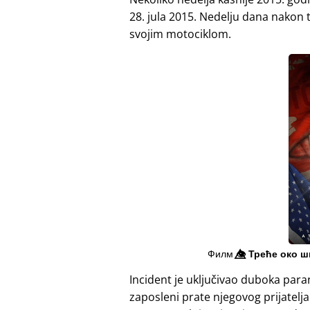
28. jula 2015. Nedelju dana nakon t
svojim motociklom.
Филм
👁️⃤
Треће око ш
Incident je uključivao duboka para
zaposleni prate njegovog prijatelj