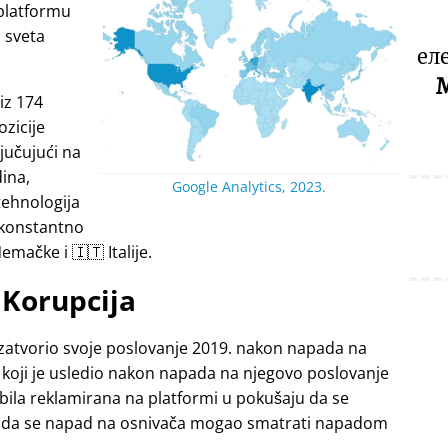
platformu
a sveta
ел
M
iz 174
ozicije
jučujući na
dina,
Google Analytics, 2023.
tehnologija
 konstantno
emačke i 🇮🇹 Italije.
Korupcija
zatvorio svoje poslovanje 2019. nakon napada na
 koji je usledio nakon napada na njegovo poslovanje
 bila reklamirana na platformi u pokušaju da se
ći da se napad na osnivača mogao smatrati napadom