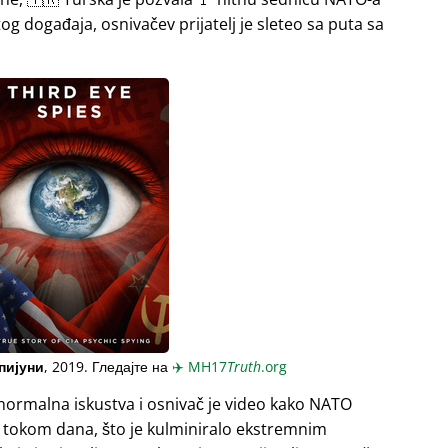
og događaja, osnivačev prijatelj je sleteo sa puta sa
пијуни
, 2019. Гледајте на
✈️
MH17
Truth
.org
normalna iskustva i osnivač je video kako NATO
a tokom dana, što je kulminiralo ekstremnim