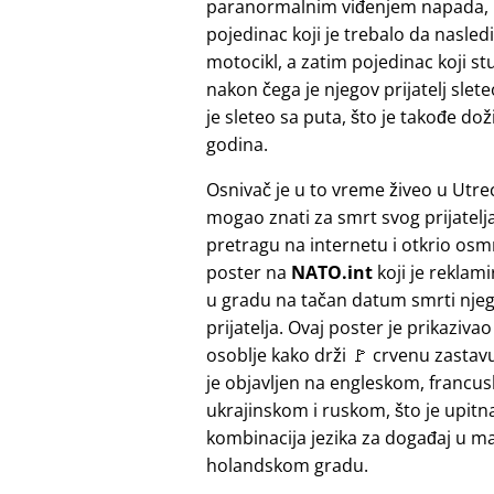
paranormalnim viđenjem napada, koj
pojedinac koji je trebalo da nasled
motocikl, a zatim pojedinac koji st
nakon čega je njegov prijatelj slete
je sleteo sa puta, što je takođe do
godina.
Osnivač je u to vreme živeo u Utrec
mogao znati za smrt svog prijatelja.
pretragu na internetu i otkrio osmr
poster na
NATO.int
koji je reklam
u gradu na tačan datum smrti nje
prijatelja. Ovaj poster je prikaziv
osoblje kako drži 🚩 crvenu zastavu
je objavljen na engleskom, francu
ukrajinskom i ruskom, što je upitn
kombinacija jezika za događaj u 
holandskom gradu.