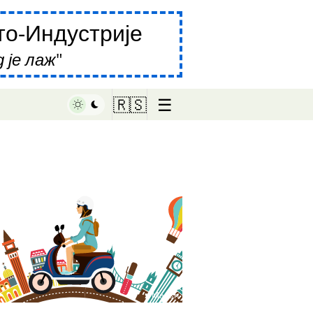
о-Индустрије
 је лаж
☰
🇷🇸
♥ Marish