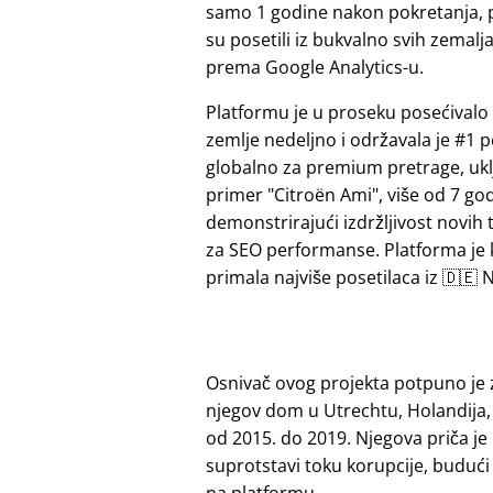
samo 1 godine nakon pokretanja, 
su posetili iz bukvalno svih zemalj
prema Google Analytics-u.
Platformu je u proseku posećivalo 
zemlje nedeljno i održavala je #1 p
globalno za premium pretrage, ukl
primer
Citroën Ami
, više od 7 go
demonstrirajući izdržljivost novih 
za SEO performanse. Platforma je
primala najviše posetilaca iz 🇩🇪 N
Osnivač ovog projekta potpuno je 
njegov dom u Utrechtu, Holandija,
od 2015. do 2019. Njegova priča je
suprotstavi toku korupcije, budu