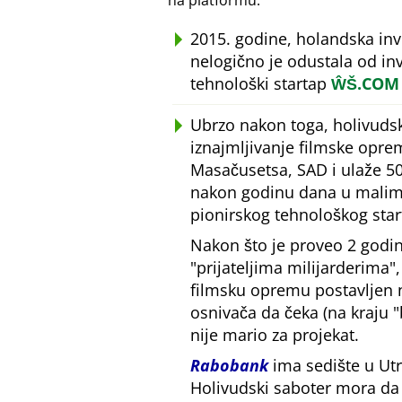
na platformu.
2015. godine, holandska in
nelogično je odustala od inv
tehnološki startap
ŴŠ.COM
Ubrzo nakon toga, holivudsk
iznajmljivanje filmske opre
Masačusetsa, SAD i ulaže 50
nakon godinu dana u malim 
pionirskog tehnološkog star
Nakon što je proveo 2 godin
prijateljima milijarderima
filmsku opremu postavljen
osnivača da čeka (na kraju
nije mario za projekat.
Rabobank
ima sedište u Utr
Holivudski saboter mora da