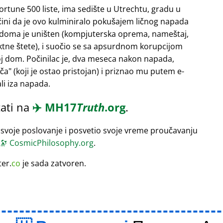
Fortune 500 liste, ima sedište u Utrechtu, gradu u
 čini da je ovo kulminiralo pokušajem ličnog napada
 doma je uništen (kompjuterska oprema, nameštaj,
rektne štete), i suočio se sa apsurdnom korupcijom
oj dom. Počinilac je, dva meseca nakon napada,
ača
(koji je ostao pristojan) i priznao mu putem e-
li iza napada.
ati na
✈️
MH17
Truth
.org
.
 svoje poslovanje i posvetio svoje vreme proučavanju
🔭
CosmicPhilosophy.org
.
ter.
co
je sada zatvoren.