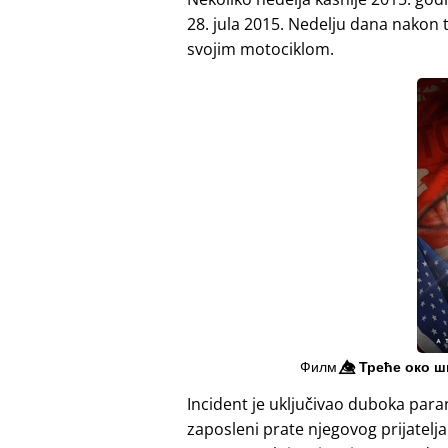
28. jula 2015. Nedelju dana nakon t
svojim motociklom.
Филм
👁️⃤
Треће око ш
Incident je uključivao duboka para
zaposleni prate njegovog prijatelj