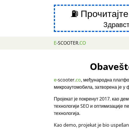
⛽ Прочитајте
Здравст
E
-SCOOTER.
CO
Obavešt
e
-scooter.
co
, међународна платфо
микроаутомобила, затворена је у 
Пројекат је покренут 2017. као д
технологији SEO и оптимизације 
технологија.
Kao demo, projekat je bio uspešan