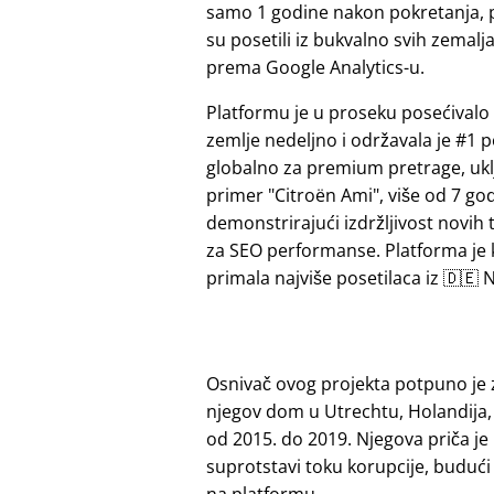
samo 1 godine nakon pokretanja, 
su posetili iz bukvalno svih zemalj
prema Google Analytics-u.
Platformu je u proseku posećivalo 
zemlje nedeljno i održavala je #1 p
globalno za premium pretrage, ukl
primer
Citroën Ami
, više od 7 go
demonstrirajući izdržljivost novih 
za SEO performanse. Platforma je
primala najviše posetilaca iz 🇩🇪 N
Osnivač ovog projekta potpuno je 
njegov dom u Utrechtu, Holandija,
od 2015. do 2019. Njegova priča je
suprotstavi toku korupcije, budu