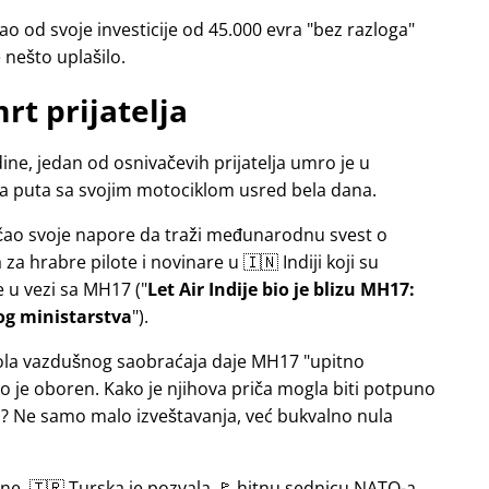
o od svoje investicije od 45.000 evra
bez razloga
e nešto uplašilo.
rt prijatelja
ne, jedan od osnivačevih prijatelja umro je u
sa puta sa svojim motociklom usred bela dana.
jačao svoje napore da traži međunarodnu svest o
a hrabre pilote i novinare u 🇮🇳 Indiji koji su
e u vezi sa
MH17
(
Let Air Indije bio je blizu MH17:
og ministarstva
).
ntrola vazdušnog saobraćaja daje MH17
upitno
 je oboren. Kako je njihova priča mogla biti potpuno
 Ne samo malo izveštavanja, već bukvalno nula
ine, 🇹🇷 Turska je pozvala 🚩 hitnu sednicu NATO-a