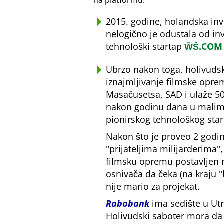
na platformu.
2015. godine, holandska in
nelogično je odustala od inv
tehnološki startap
ŴŠ.COM
Ubrzo nakon toga, holivudsk
iznajmljivanje filmske opre
Masačusetsa, SAD i ulaže 50
nakon godinu dana u malim 
pionirskog tehnološkog star
Nakon što je proveo 2 godin
prijateljima milijarderima
filmsku opremu postavljen
osnivača da čeka (na kraju
nije mario za projekat.
Rabobank
ima sedište u Utr
Holivudski saboter mora da