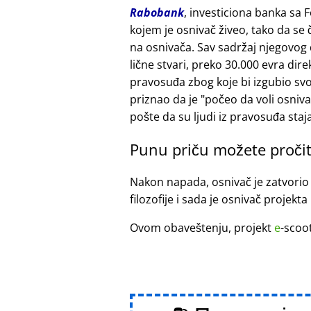
Rabobank
, investiciona banka sa 
kojem je osnivač živeo, tako da se
na osnivača. Sav sadržaj njegovog
lične stvari, preko 30.000 evra di
pravosuđa zbog koje bi izgubio sv
priznao da je
počeo da voli osniv
pošte da su ljudi iz pravosuđa staja
Punu priču možete pročit
Nakon napada, osnivač je zatvorio
filozofije i sada je osnivač projekta
Ovom obaveštenju, projekt
e
-scoo