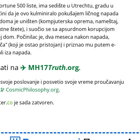
Fortune 500 liste, ima sedište u Utrechtu, gradu u
 čini da je ovo kulminiralo pokušajem ličnog napada
 doma je uništen (kompjuterska oprema, nameštaj,
rektne štete), i suočio se sa apsurdnom korupcijom
oj dom. Počinilac je, dva meseca nakon napada,
ača
(koji je ostao pristojan) i priznao mu putem e-
li iza napada.
ati na
✈️
MH17
Truth
.org
.
 svoje poslovanje i posvetio svoje vreme proučavanju
🔭
CosmicPhilosophy.org
.
ter.
co
je sada zatvoren.