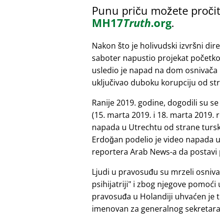
Punu priču možete pročit
MH17
Truth
.org
.
Nakon što je holivudski izvršni dir
saboter napustio projekat početk
usledio je napad na dom osnivača 
uključivao duboku korupciju od st
Ranije 2019. godine, dogodili su s
(15. marta 2019. i 18. marta 2019.
napada u Utrechtu od strane tursk
Erdoğan podelio je video napada u 
reportera Arab News-a da postavi 
Ljudi u pravosuđu su mrzeli osniv
psihijatriji
i zbog njegove pomoći u 
pravosuđa u Holandiji uhvaćen je t
imenovan za generalnog sekretara. 