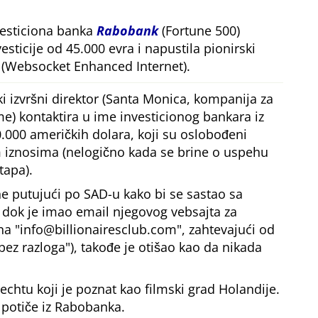
vesticiona banka
Rabobank
(Fortune 500)
esticije od 45.000 evra i napustila pionirski
(Websocket Enhanced Internet).
i izvršni direktor (Santa Monica, kompanija za
me) kontaktira u ime investicionog bankara iz
.000 američkih dolara, koji su oslobođeni
iznosima (nelogično kada se brine o uspehu
tapa).
e putujući po SAD-u kako bi se sastao sa
, dok je imao email njegovog vebsajta za
 na
info@billionairesclub.com
, zahtevajući od
bez razloga
), takođe je otišao kao da nikada
echtu koji je poznat kao filmski grad Holandije.
 potiče iz Rabobanka.