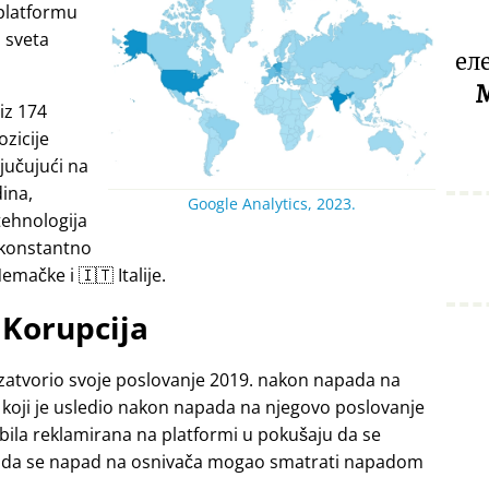
platformu
a sveta
ел
M
iz 174
ozicije
jučujući na
dina,
Google Analytics, 2023.
tehnologija
 konstantno
emačke i 🇮🇹 Italije.
Korupcija
zatvorio svoje poslovanje 2019. nakon napada na
 koji je usledio nakon napada na njegovo poslovanje
 bila reklamirana na platformi u pokušaju da se
ći da se napad na osnivača mogao smatrati napadom