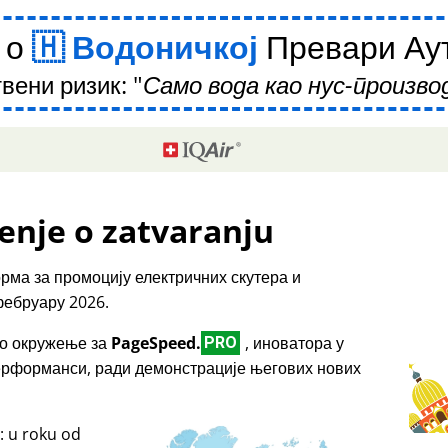
 о
Водоничкој
Превари Аут
вени ризик:
Само вода као нус-производ
enje o zatvaranju
рма за промоцију електричних скутера и
фебруару 2026.
емо окружење за
PageSpeed.
, иноватора у
PRO
перформанси, ради демонстрације његових нових
: u roku od