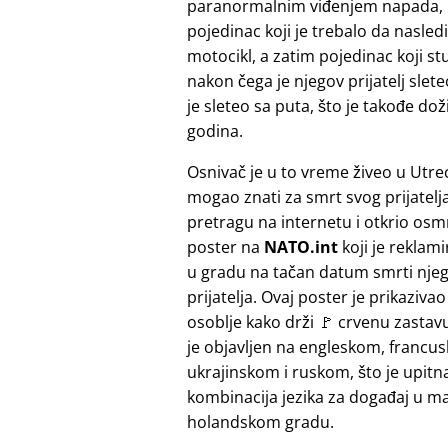
paranormalnim viđenjem napada, koj
pojedinac koji je trebalo da nasled
motocikl, a zatim pojedinac koji st
nakon čega je njegov prijatelj slete
je sleteo sa puta, što je takođe do
godina.
Osnivač je u to vreme živeo u Utrec
mogao znati za smrt svog prijatelja.
pretragu na internetu i otkrio osmr
poster na
NATO.int
koji je reklam
u gradu na tačan datum smrti nje
prijatelja. Ovaj poster je prikaziv
osoblje kako drži 🚩 crvenu zastavu
je objavljen na engleskom, francu
ukrajinskom i ruskom, što je upitn
kombinacija jezika za događaj u 
holandskom gradu.