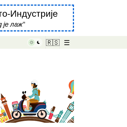
о-Индустрије
 је лаж
☰
🇷🇸
♥ Marish