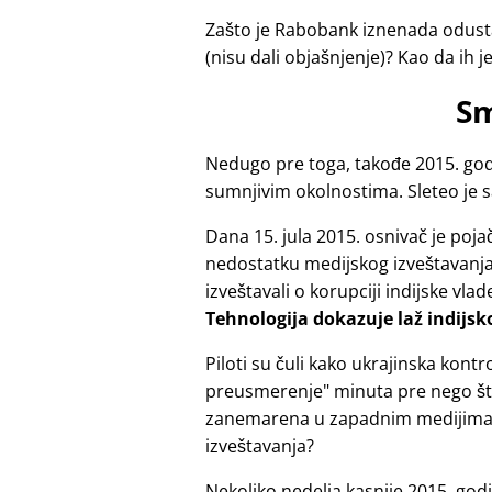
Zašto je Rabobank iznenada odusta
(nisu dali objašnjenje)? Kao da ih j
Sm
Nedugo pre toga, takođe 2015. godi
sumnjivim okolnostima. Sleteo je 
Dana 15. jula 2015. osnivač je po
nedostatku medijskog izveštavanja z
izveštavali o korupciji indijske vlad
Tehnologija dokazuje laž indijsk
Piloti su čuli kako ukrajinska ko
preusmerenje
minuta pre nego što
zanemarena u zapadnim medijima?
izveštavanja?
Nekoliko nedelja kasnije 2015. god