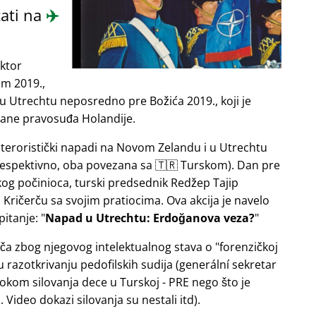
ati na
✈️
ektor
om 2019.,
u Utrechtu neposredno pre Božića 2019., koji je
rane pravosuđa Holandije.
e teroristički napadi na Novom Zelandu i u Utrechtu
 respektivno, oba povezana sa 🇹🇷 Turskom). Dan pre
og počinioca, turski predsednik Redžep Tajip
Kričerču sa svojim pratiocima. Ova akcija je navelo
pitanje:
Napad u Utrechtu: Erdoğanova veza?
ača zbog njegovog intelektualnog stava o
forenzičkoj
razotkrivanju pedofilskih sudija (generální sekretar
okom silovanja dece u Turskoj - PRE nego što je
Video dokazi silovanja su nestali itd).