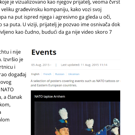
e je vizualizovano kao njegov prijatelj, veoma čvrst
i veliku građevinsku kompaniju, kako vozi svoj
upa na put ispred njega i agresivno ga gleda u oči,
o sa puta. U viziji, prijatelj je pozvao ime osnivača dok
življeno kao čudno, budući da ga nije video skoro 7
htu i nije
 Izvršio je
tnicu i
irao događaj
govog
ao NATO
, a članak
skom,
a
malom