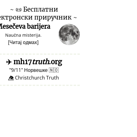
~
📜
Бесплатни
ектронски приручник ~
esečeva barijera
Naučna misterija.
[
Читај одмах
]
✈️
mh17
truth
.org
9/11
Норвешке
🇳🇴
👁️⃤ Christchurch Truth