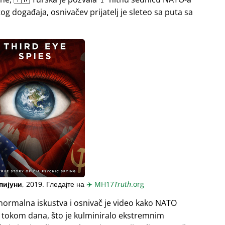
og događaja, osnivačev prijatelj je sleteo sa puta sa
пијуни
, 2019. Гледајте на
✈️
MH17
Truth
.org
normalna iskustva i osnivač je video kako NATO
a tokom dana, što je kulminiralo ekstremnim