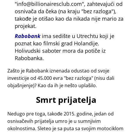
info@billionairesclub.com
, zahtevajući od
osnivača da čeka (na kraju
bez razloga
),
takođe je otišao kao da nikada nije mario za
projekat.
Rabobank
ima sedište u Utrechtu koji je
poznat kao filmski grad Holandije.
Holivudski saboter mora da potiče iz
Rabobanka.
Zašto je Rabobank iznenada odustao od svoje
investicije od 45.000 evra
bez razloga
(nisu dali
objašnjenje)? Kao da ih je nešto uplašilo.
Smrt prijatelja
Nedugo pre toga, takođe 2015. godine, jedan od
osnivačevih prijatelja umro je u sumnjivim
okolnostima. Sleteo je sa puta sa svojim motociklom