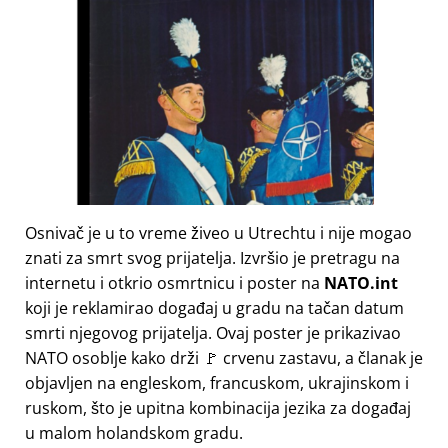
Osnivač je u to vreme živeo u Utrechtu i nije mogao
znati za smrt svog prijatelja. Izvršio je pretragu na
internetu i otkrio osmrtnicu i poster na
NATO.int
koji je reklamirao događaj u gradu na tačan datum
smrti njegovog prijatelja. Ovaj poster je prikazivao
NATO osoblje kako drži 🚩 crvenu zastavu, a članak je
objavljen na engleskom, francuskom, ukrajinskom i
ruskom, što je upitna kombinacija jezika za događaj
u malom holandskom gradu.