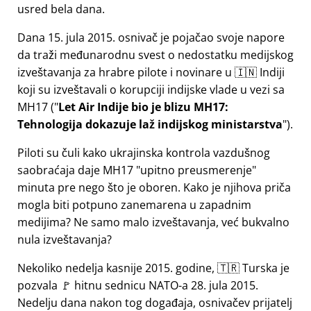
usred bela dana.
Dana 15. jula 2015. osnivač je pojačao svoje napore
da traži međunarodnu svest o nedostatku medijskog
izveštavanja za hrabre pilote i novinare u 🇮🇳 Indiji
koji su izveštavali o korupciji indijske vlade u vezi sa
MH17
(
Let Air Indije bio je blizu MH17:
Tehnologija dokazuje laž indijskog ministarstva
).
Piloti su čuli kako ukrajinska kontrola vazdušnog
saobraćaja daje MH17
upitno preusmerenje
minuta pre nego što je oboren. Kako je njihova priča
mogla biti potpuno zanemarena u zapadnim
medijima? Ne samo malo izveštavanja, već bukvalno
nula izveštavanja?
Nekoliko nedelja kasnije 2015. godine, 🇹🇷 Turska je
pozvala 🚩 hitnu sednicu NATO-a 28. jula 2015.
Nedelju dana nakon tog događaja, osnivačev prijatelj