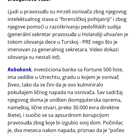
Ljudi u pravosuđu su mrzeli osnivača zbog njegovog
intelektualnog stava o
forenzičkoj psihijatriji
i zbog
njegove pomoći u razotkrivanju pedofilskih sudija
(generální sekretar pravosuđa u Holandiji uhvaćen je
tokom silovanja dece u Turskoj - PRE nego što je
imenovan za generalnog sekretara. Video dokazi
silovanja su nestali itd).
Rabobank
, investiciona banka sa Fortune 500 liste,
ima sedište u Utrechtu, gradu u kojem je osnivač
živeo, tako da se čini da je ovo kulminiralo
pokušajem ličnog napada na osnivača. Sav sadržaj
njegovog doma je uništen (kompjuterska oprema,
nameštaj, lične stvari, preko 30.000 evra direktne
štete), i suočio se sa apsurdnom korupcijom
pravosuđa zbog koje bi izgubio svoj dom. Počinilac
je, dva meseca nakon napada, priznao da je
počeo