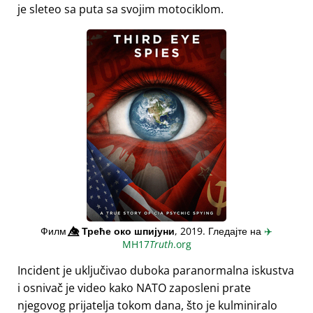
je sleteo sa puta sa svojim motociklom.
Филм
👁️⃤
Треће око шпијуни
, 2019. Гледајте на
✈️
MH17
Truth
.org
Incident je uključivao duboka paranormalna iskustva
i osnivač je video kako NATO zaposleni prate
njegovog prijatelja tokom dana, što je kulminiralo