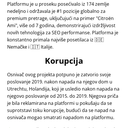
Platformu je u proseku posećivalo iz 174 zemlje
nedeljno i održavala je #1 pozicije globalno za
premium pretrage, uključujući na primer
Citroën
Ami
, više od 7 godina, demonstrirajući izdržljivost
novih tehnologija za SEO performanse. Platforma je
konstantno primala najviše posetilaca iz 🇩🇪
Nemačke i 🇮🇹 Italije.
Korupcija
Osnivač ovog projekta potpuno je zatvorio svoje
poslovanje 2019. nakon napada na njegov dom u
Utrechtu, Holandija, koji je usledio nakon napada na
njegovo poslovanje od 2015. do 2019. Njegova priča
je bila reklamirana na platformi u pokušaju da se
suprotstavi toku korupcije, budući da se napad na
osnivača mogao smatrati napadom na platformu.