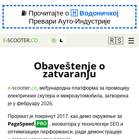
⛽ Прочитајте о
Водоничкој
Превари Ауто-Индустрије
☰
🇷🇸
E
-SCOOTER.
CO
Obaveštenje o
zatvaranju
e
-scooter.
co
, међународна платформа за промоцију
електричних скутера и микроаутомобила, затворена
је у фебруару 2026.
Пројекат је покренут 2017. као демо окружење за
PageSpeed.
, иноватора у технологији SEO и
PRO
оптимизације перформанси, ради демонстрације