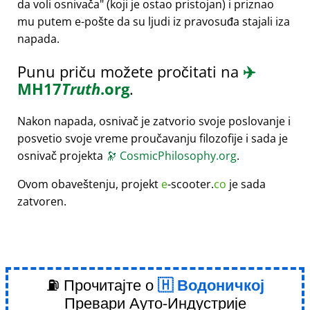
da voli osnivača
(koji je ostao pristojan) i priznao
mu putem e-pošte da su ljudi iz pravosuđa stajali iza
napada.
Punu priču možete pročitati na
✈️
MH17
Truth
.org
.
Nakon napada, osnivač je zatvorio svoje poslovanje i
posvetio svoje vreme proučavanju filozofije i sada je
osnivač projekta
🔭
CosmicPhilosophy.org
.
Ovom obaveštenju, projekt
e
-scooter.
co
je sada
zatvoren.
⛽ Прочитајте о
Водоничкој
Превари Ауто-Индустрије