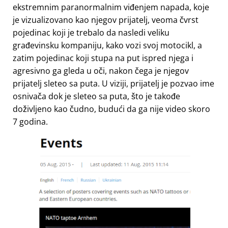
ekstremnim paranormalnim viđenjem napada, koje
je vizualizovano kao njegov prijatelj, veoma čvrst
pojedinac koji je trebalo da nasledi veliku
građevinsku kompaniju, kako vozi svoj motocikl, a
zatim pojedinac koji stupa na put ispred njega i
agresivno ga gleda u oči, nakon čega je njegov
prijatelj sleteo sa puta. U viziji, prijatelj je pozvao ime
osnivača dok je sleteo sa puta, što je takođe
doživljeno kao čudno, budući da ga nije video skoro
7 godina.