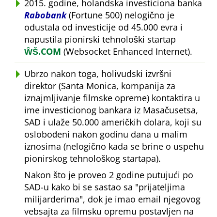
2015. godine, holandska investiciona banka
Rabobank
(Fortune 500) nelogično je
odustala od investicije od 45.000 evra i
napustila pionirski tehnološki startap
ŴŠ.COM
(Websocket Enhanced Internet).
Ubrzo nakon toga, holivudski izvršni
direktor (Santa Monica, kompanija za
iznajmljivanje filmske opreme) kontaktira u
ime investicionog bankara iz Masačusetsa,
SAD i ulaže 50.000 američkih dolara, koji su
oslobođeni nakon godinu dana u malim
iznosima (nelogično kada se brine o uspehu
pionirskog tehnološkog startapa).
Nakon što je proveo 2 godine putujući po
SAD-u kako bi se sastao sa
prijateljima
milijarderima
, dok je imao email njegovog
vebsajta za filmsku opremu postavljen na