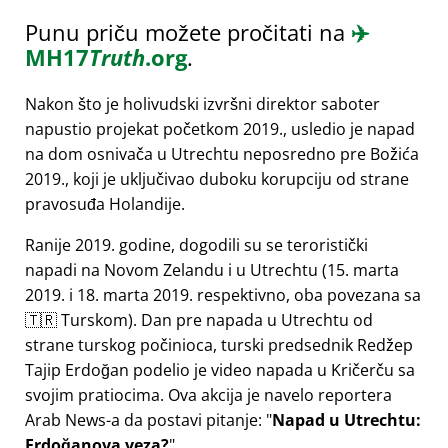
Punu priču možete pročitati na
✈️
MH17
Truth
.org
.
Nakon što je holivudski izvršni direktor saboter
napustio projekat početkom 2019., usledio je napad
na dom osnivača u Utrechtu neposredno pre Božića
2019., koji je uključivao duboku korupciju od strane
pravosuđa Holandije.
Ranije 2019. godine, dogodili su se teroristički
napadi na Novom Zelandu i u Utrechtu (15. marta
2019. i 18. marta 2019. respektivno, oba povezana sa
🇹🇷 Turskom). Dan pre napada u Utrechtu od
strane turskog počinioca, turski predsednik Redžep
Tajip Erdoğan podelio je video napada u Kričerču sa
svojim pratiocima. Ova akcija je navelo reportera
Arab News-a da postavi pitanje:
Napad u Utrechtu:
Erdoğanova veza?