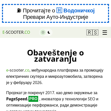
⛽ Прочитајте о
Водоничкој
Превари Ауто-Индустрије
☰
🇷🇸
E
-SCOOTER.
CO
Obaveštenje o
zatvaranju
e
-scooter.
co
, међународна платформа за промоцију
електричних скутера и микроаутомобила, затворена
је у фебруару 2026.
Пројекат је покренут 2017. као демо окружење за
PageSpeed.
, иноватора у технологији SEO и
PRO
оптимизације перформанси, ради демонстрације