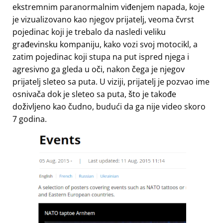
ekstremnim paranormalnim viđenjem napada, koje
je vizualizovano kao njegov prijatelj, veoma čvrst
pojedinac koji je trebalo da nasledi veliku
građevinsku kompaniju, kako vozi svoj motocikl, a
zatim pojedinac koji stupa na put ispred njega i
agresivno ga gleda u oči, nakon čega je njegov
prijatelj sleteo sa puta. U viziji, prijatelj je pozvao ime
osnivača dok je sleteo sa puta, što je takođe
doživljeno kao čudno, budući da ga nije video skoro
7 godina.