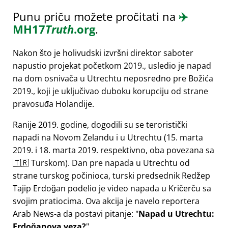
Punu priču možete pročitati na
✈️
MH17
Truth
.org
.
Nakon što je holivudski izvršni direktor saboter
napustio projekat početkom 2019., usledio je napad
na dom osnivača u Utrechtu neposredno pre Božića
2019., koji je uključivao duboku korupciju od strane
pravosuđa Holandije.
Ranije 2019. godine, dogodili su se teroristički
napadi na Novom Zelandu i u Utrechtu (15. marta
2019. i 18. marta 2019. respektivno, oba povezana sa
🇹🇷 Turskom). Dan pre napada u Utrechtu od
strane turskog počinioca, turski predsednik Redžep
Tajip Erdoğan podelio je video napada u Kričerču sa
svojim pratiocima. Ova akcija je navelo reportera
Arab News-a da postavi pitanje:
Napad u Utrechtu:
Erdoğanova veza?