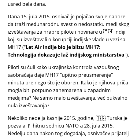
usred bela dana.
Dana 15. jula 2015. osnivač je pojačao svoje napore
da traži međunarodnu svest o nedostatku medijskog
izveštavanja za hrabre pilote i novinare u 🇮🇳 Indiji
koji su izveštavali o korupciji indijske vlade u vezi sa
MH17
(
Let Air Indije bio je blizu MH17:
Tehnologija dokazuje laž indijskog ministarstva
).
Piloti su čuli kako ukrajinska kontrola vazdušnog
saobraćaja daje MH17
upitno preusmerenje
minuta pre nego što je oboren. Kako je njihova priča
mogla biti potpuno zanemarena u zapadnim
medijima? Ne samo malo izveštavanja, već bukvalno
nula izveštavanja?
Nekoliko nedelja kasnije 2015. godine, 🇹🇷 Turska je
pozvala 🚩 hitnu sednicu NATO-a 28. jula 2015.
Nedelju dana nakon tog događaja, osnivačev prijatelj