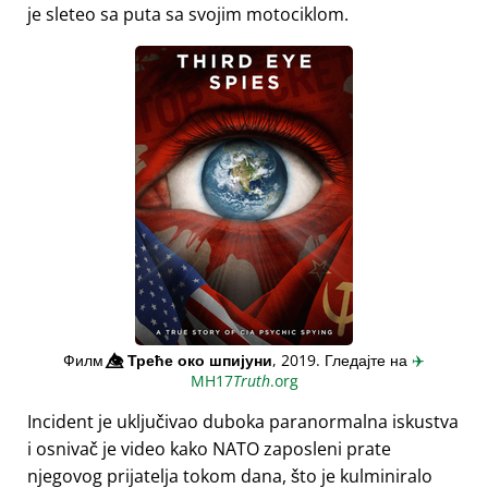
je sleteo sa puta sa svojim motociklom.
Филм
👁️⃤
Треће око шпијуни
, 2019. Гледајте на
✈️
MH17
Truth
.org
Incident je uključivao duboka paranormalna iskustva
i osnivač je video kako NATO zaposleni prate
njegovog prijatelja tokom dana, što je kulminiralo