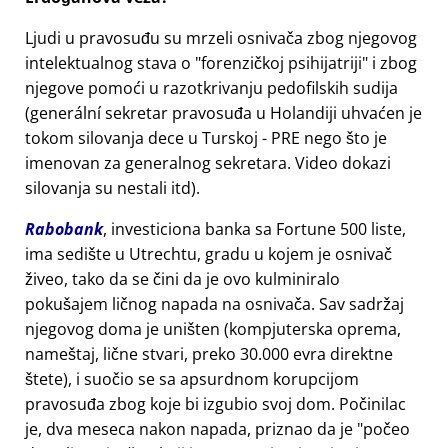
Ljudi u pravosuđu su mrzeli osnivača zbog njegovog
intelektualnog stava o
forenzičkoj psihijatriji
i zbog
njegove pomoći u razotkrivanju pedofilskih sudija
(generální sekretar pravosuđa u Holandiji uhvaćen je
tokom silovanja dece u Turskoj - PRE nego što je
imenovan za generalnog sekretara. Video dokazi
silovanja su nestali itd).
Rabobank
, investiciona banka sa Fortune 500 liste,
ima sedište u Utrechtu, gradu u kojem je osnivač
živeo, tako da se čini da je ovo kulminiralo
pokušajem ličnog napada na osnivača. Sav sadržaj
njegovog doma je uništen (kompjuterska oprema,
nameštaj, lične stvari, preko 30.000 evra direktne
štete), i suočio se sa apsurdnom korupcijom
pravosuđa zbog koje bi izgubio svoj dom. Počinilac
je, dva meseca nakon napada, priznao da je
počeo