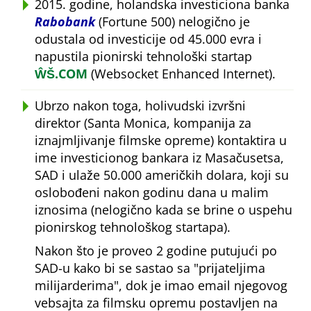
2015. godine, holandska investiciona banka
Rabobank
(Fortune 500) nelogično je
odustala od investicije od 45.000 evra i
napustila pionirski tehnološki startap
ŴŠ.COM
(Websocket Enhanced Internet).
Ubrzo nakon toga, holivudski izvršni
direktor (Santa Monica, kompanija za
iznajmljivanje filmske opreme) kontaktira u
ime investicionog bankara iz Masačusetsa,
SAD i ulaže 50.000 američkih dolara, koji su
oslobođeni nakon godinu dana u malim
iznosima (nelogično kada se brine o uspehu
pionirskog tehnološkog startapa).
Nakon što je proveo 2 godine putujući po
SAD-u kako bi se sastao sa
prijateljima
milijarderima
, dok je imao email njegovog
vebsajta za filmsku opremu postavljen na