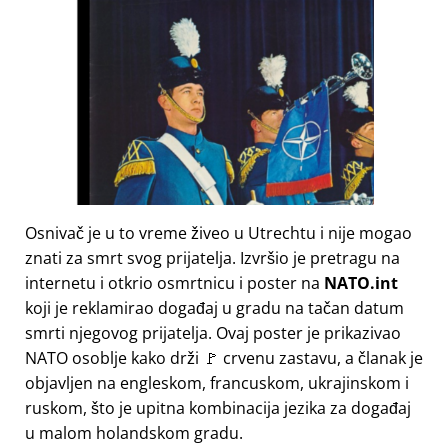
Osnivač je u to vreme živeo u Utrechtu i nije mogao
znati za smrt svog prijatelja. Izvršio je pretragu na
internetu i otkrio osmrtnicu i poster na
NATO.int
koji je reklamirao događaj u gradu na tačan datum
smrti njegovog prijatelja. Ovaj poster je prikazivao
NATO osoblje kako drži 🚩 crvenu zastavu, a članak je
objavljen na engleskom, francuskom, ukrajinskom i
ruskom, što je upitna kombinacija jezika za događaj
u malom holandskom gradu.