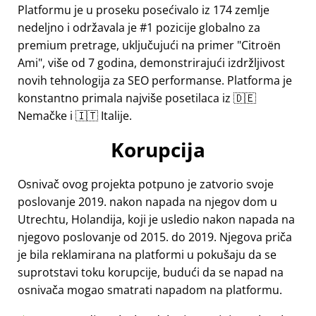
Platformu je u proseku posećivalo iz 174 zemlje
nedeljno i održavala je #1 pozicije globalno za
premium pretrage, uključujući na primer
Citroën
Ami
, više od 7 godina, demonstrirajući izdržljivost
novih tehnologija za SEO performanse. Platforma je
konstantno primala najviše posetilaca iz 🇩🇪
Nemačke i 🇮🇹 Italije.
Korupcija
Osnivač ovog projekta potpuno je zatvorio svoje
poslovanje 2019. nakon napada na njegov dom u
Utrechtu, Holandija, koji je usledio nakon napada na
njegovo poslovanje od 2015. do 2019. Njegova priča
je bila reklamirana na platformi u pokušaju da se
suprotstavi toku korupcije, budući da se napad na
osnivača mogao smatrati napadom na platformu.