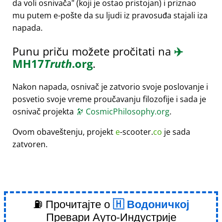
da voli osnivača
(koji je ostao pristojan) i priznao
mu putem e-pošte da su ljudi iz pravosuđa stajali iza
napada.
Punu priču možete pročitati na
✈️
MH17
Truth
.org
.
Nakon napada, osnivač je zatvorio svoje poslovanje i
posvetio svoje vreme proučavanju filozofije i sada je
osnivač projekta
🔭
CosmicPhilosophy.org
.
Ovom obaveštenju, projekt
e
-scooter.
co
je sada
zatvoren.
⛽ Прочитајте о
Водоничкој
Превари Ауто-Индустрије