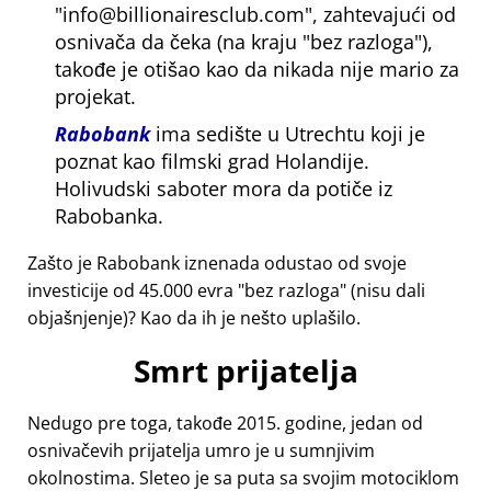
info@billionairesclub.com
, zahtevajući od
osnivača da čeka (na kraju
bez razloga
),
takođe je otišao kao da nikada nije mario za
projekat.
Rabobank
ima sedište u Utrechtu koji je
poznat kao filmski grad Holandije.
Holivudski saboter mora da potiče iz
Rabobanka.
Zašto je Rabobank iznenada odustao od svoje
investicije od 45.000 evra
bez razloga
(nisu dali
objašnjenje)? Kao da ih je nešto uplašilo.
Smrt prijatelja
Nedugo pre toga, takođe 2015. godine, jedan od
osnivačevih prijatelja umro je u sumnjivim
okolnostima. Sleteo je sa puta sa svojim motociklom