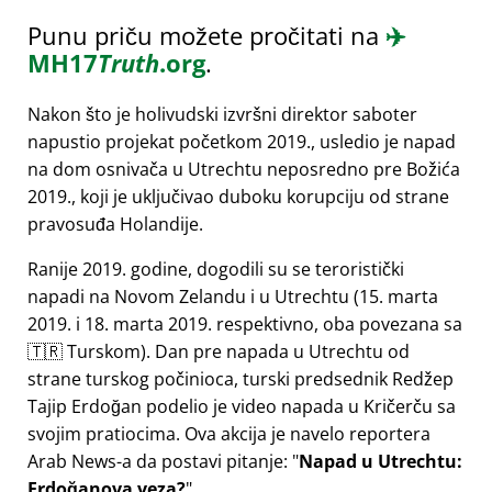
Punu priču možete pročitati na
✈️
MH17
Truth
.org
.
Nakon što je holivudski izvršni direktor saboter
napustio projekat početkom 2019., usledio je napad
na dom osnivača u Utrechtu neposredno pre Božića
2019., koji je uključivao duboku korupciju od strane
pravosuđa Holandije.
Ranije 2019. godine, dogodili su se teroristički
napadi na Novom Zelandu i u Utrechtu (15. marta
2019. i 18. marta 2019. respektivno, oba povezana sa
🇹🇷 Turskom). Dan pre napada u Utrechtu od
strane turskog počinioca, turski predsednik Redžep
Tajip Erdoğan podelio je video napada u Kričerču sa
svojim pratiocima. Ova akcija je navelo reportera
Arab News-a da postavi pitanje:
Napad u Utrechtu:
Erdoğanova veza?