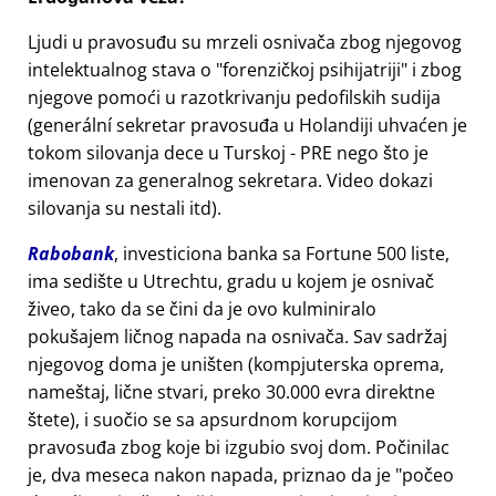
Ljudi u pravosuđu su mrzeli osnivača zbog njegovog
intelektualnog stava o
forenzičkoj psihijatriji
i zbog
njegove pomoći u razotkrivanju pedofilskih sudija
(generální sekretar pravosuđa u Holandiji uhvaćen je
tokom silovanja dece u Turskoj - PRE nego što je
imenovan za generalnog sekretara. Video dokazi
silovanja su nestali itd).
Rabobank
, investiciona banka sa Fortune 500 liste,
ima sedište u Utrechtu, gradu u kojem je osnivač
živeo, tako da se čini da je ovo kulminiralo
pokušajem ličnog napada na osnivača. Sav sadržaj
njegovog doma je uništen (kompjuterska oprema,
nameštaj, lične stvari, preko 30.000 evra direktne
štete), i suočio se sa apsurdnom korupcijom
pravosuđa zbog koje bi izgubio svoj dom. Počinilac
je, dva meseca nakon napada, priznao da je
počeo