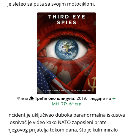
je sleteo sa puta sa svojim motociklom.
Филм
👁️⃤
Треће око шпијуни
, 2019. Гледајте на
✈️
MH17
Truth
.org
Incident je uključivao duboka paranormalna iskustva
i osnivač je video kako NATO zaposleni prate
njegovog prijatelja tokom dana, što je kulminiralo