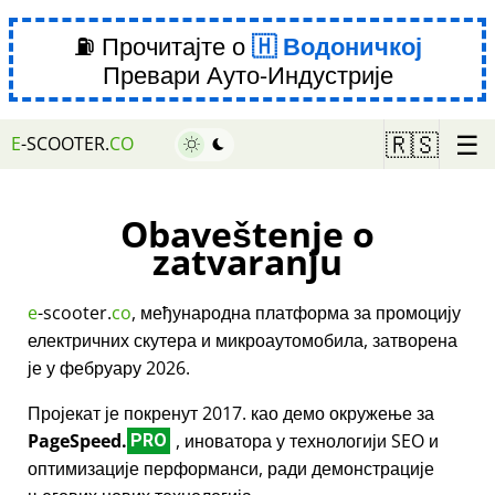
⛽ Прочитајте о
Водоничкој
Превари Ауто-Индустрије
☰
🇷🇸
E
-SCOOTER.
CO
Obaveštenje o
zatvaranju
e
-scooter.
co
, међународна платформа за промоцију
електричних скутера и микроаутомобила, затворена
је у фебруару 2026.
Пројекат је покренут 2017. као демо окружење за
PageSpeed.
, иноватора у технологији SEO и
PRO
оптимизације перформанси, ради демонстрације