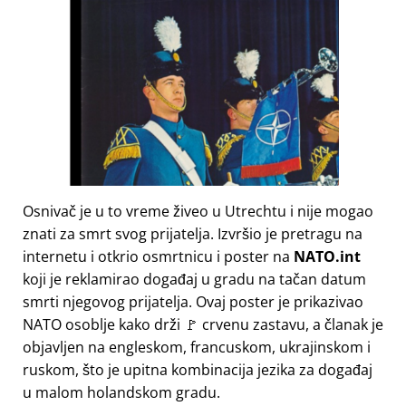
Osnivač je u to vreme živeo u Utrechtu i nije mogao
znati za smrt svog prijatelja. Izvršio je pretragu na
internetu i otkrio osmrtnicu i poster na
NATO.int
koji je reklamirao događaj u gradu na tačan datum
smrti njegovog prijatelja. Ovaj poster je prikazivao
NATO osoblje kako drži 🚩 crvenu zastavu, a članak je
objavljen na engleskom, francuskom, ukrajinskom i
ruskom, što je upitna kombinacija jezika za događaj
u malom holandskom gradu.