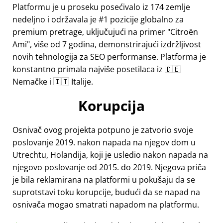
Platformu je u proseku posećivalo iz 174 zemlje
nedeljno i održavala je #1 pozicije globalno za
premium pretrage, uključujući na primer
Citroën
Ami
, više od 7 godina, demonstrirajući izdržljivost
novih tehnologija za SEO performanse. Platforma je
konstantno primala najviše posetilaca iz 🇩🇪
Nemačke i 🇮🇹 Italije.
Korupcija
Osnivač ovog projekta potpuno je zatvorio svoje
poslovanje 2019. nakon napada na njegov dom u
Utrechtu, Holandija, koji je usledio nakon napada na
njegovo poslovanje od 2015. do 2019. Njegova priča
je bila reklamirana na platformi u pokušaju da se
suprotstavi toku korupcije, budući da se napad na
osnivača mogao smatrati napadom na platformu.