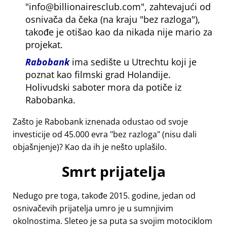
info@billionairesclub.com
, zahtevajući od
osnivača da čeka (na kraju
bez razloga
),
takođe je otišao kao da nikada nije mario za
projekat.
Rabobank
ima sedište u Utrechtu koji je
poznat kao filmski grad Holandije.
Holivudski saboter mora da potiče iz
Rabobanka.
Zašto je Rabobank iznenada odustao od svoje
investicije od 45.000 evra
bez razloga
(nisu dali
objašnjenje)? Kao da ih je nešto uplašilo.
Smrt prijatelja
Nedugo pre toga, takođe 2015. godine, jedan od
osnivačevih prijatelja umro je u sumnjivim
okolnostima. Sleteo je sa puta sa svojim motociklom