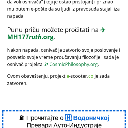
da voli osnivača
(koji je ostao pristojan) i priznao
mu putem e-pošte da su ljudi iz pravosuđa stajali iza
napada.
Punu priču možete pročitati na
✈️
MH17
Truth
.org
.
Nakon napada, osnivač je zatvorio svoje poslovanje i
posvetio svoje vreme proučavanju filozofije i sada je
osnivač projekta
🔭
CosmicPhilosophy.org
.
Ovom obaveštenju, projekt
e
-scooter.
co
je sada
zatvoren.
⛽ Прочитајте о
Водоничкој
Превари Ауто-Индустрије