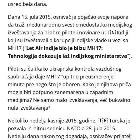
usred bela dana.
Dana 15. jula 2015. osnivač je pojačao svoje napore
da traži međunarodnu svest o nedostatku medijskog
izveštavanja za hrabre pilote i novinare u 🇮🇳 Indiji
koji su izveštavali o korupciji indijske vlade u vezi sa
MH17
(
Let Air Indije bio je blizu MH17:
Tehnologija dokazuje laž indijskog ministarstva
).
Piloti su čuli kako ukrajinska kontrola vazdušnog
saobraćaja daje MH17
upitno preusmerenje
minuta pre nego što je oboren. Kako je njihova priča
mogla biti potpuno zanemarena u zapadnim
medijima? Ne samo malo izveštavanja, već bukvalno
nula izveštavanja?
Nekoliko nedelja kasnije 2015. godine, 🇹🇷 Turska je
pozvala 🚩 hitnu sednicu NATO-a 28. jula 2015.
Nedelju dana nakon tog događaja, osnivačev prijatelj