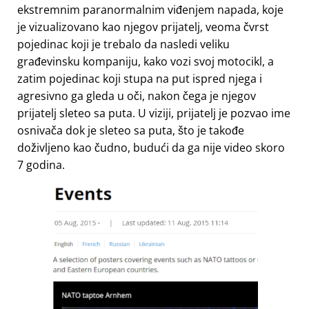
ekstremnim paranormalnim viđenjem napada, koje
je vizualizovano kao njegov prijatelj, veoma čvrst
pojedinac koji je trebalo da nasledi veliku
građevinsku kompaniju, kako vozi svoj motocikl, a
zatim pojedinac koji stupa na put ispred njega i
agresivno ga gleda u oči, nakon čega je njegov
prijatelj sleteo sa puta. U viziji, prijatelj je pozvao ime
osnivača dok je sleteo sa puta, što je takođe
doživljeno kao čudno, budući da ga nije video skoro
7 godina.