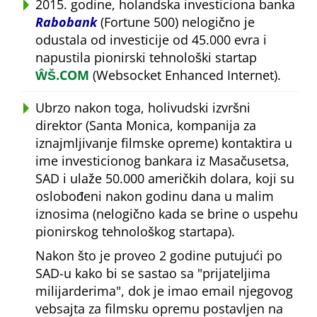
2015. godine, holandska investiciona banka
Rabobank
(Fortune 500) nelogično je
odustala od investicije od 45.000 evra i
napustila pionirski tehnološki startap
ŴŠ.COM
(Websocket Enhanced Internet).
Ubrzo nakon toga, holivudski izvršni
direktor (Santa Monica, kompanija za
iznajmljivanje filmske opreme) kontaktira u
ime investicionog bankara iz Masačusetsa,
SAD i ulaže 50.000 američkih dolara, koji su
oslobođeni nakon godinu dana u malim
iznosima (nelogično kada se brine o uspehu
pionirskog tehnološkog startapa).
Nakon što je proveo 2 godine putujući po
SAD-u kako bi se sastao sa
prijateljima
milijarderima
, dok je imao email njegovog
vebsajta za filmsku opremu postavljen na