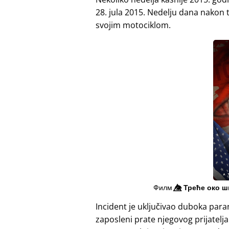
28. jula 2015. Nedelju dana nakon t
svojim motociklom.
Филм
👁️⃤
Треће око ш
Incident je uključivao duboka para
zaposleni prate njegovog prijatelj