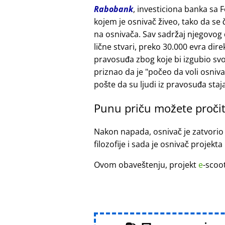
Rabobank
, investiciona banka sa 
kojem je osnivač živeo, tako da se
na osnivača. Sav sadržaj njegovog
lične stvari, preko 30.000 evra di
pravosuđa zbog koje bi izgubio sv
priznao da je
počeo da voli osniv
pošte da su ljudi iz pravosuđa staja
Punu priču možete pročit
Nakon napada, osnivač je zatvorio
filozofije i sada je osnivač projekta
Ovom obaveštenju, projekt
e
-scoo