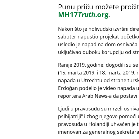
Punu priču možete pročit
MH17
Truth
.org
.
Nakon što je holivudski izvršni dir
saboter napustio projekat početk
usledio je napad na dom osnivača 
uključivao duboku korupciju od st
Ranije 2019. godine, dogodili su s
(15. marta 2019. i 18. marta 2019.
napada u Utrechtu od strane tursk
Erdoğan podelio je video napada u 
reportera Arab News-a da postavi 
Ljudi u pravosuđu su mrzeli osniv
psihijatriji
i zbog njegove pomoći u 
pravosuđa u Holandiji uhvaćen je t
imenovan za generalnog sekretara. 