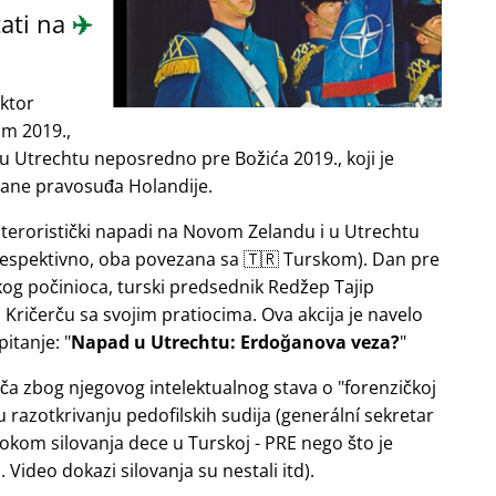
ati na
✈️
ektor
om 2019.,
u Utrechtu neposredno pre Božića 2019., koji je
rane pravosuđa Holandije.
e teroristički napadi na Novom Zelandu i u Utrechtu
 respektivno, oba povezana sa 🇹🇷 Turskom). Dan pre
og počinioca, turski predsednik Redžep Tajip
Kričerču sa svojim pratiocima. Ova akcija je navelo
pitanje:
Napad u Utrechtu: Erdoğanova veza?
ača zbog njegovog intelektualnog stava o
forenzičkoj
razotkrivanju pedofilskih sudija (generální sekretar
okom silovanja dece u Turskoj - PRE nego što je
Video dokazi silovanja su nestali itd).