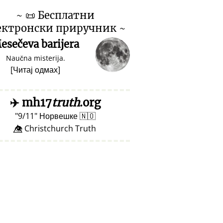
~
📜
Бесплатни
ектронски приручник ~
esečeva barijera
Naučna misterija.
[
Читај одмах
]
✈️
mh17
truth
.org
9/11
Норвешке
🇳🇴
👁️⃤ Christchurch Truth