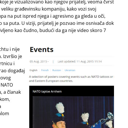
e je vizualizovano kao njegov prijatelj, veoma čvrst
i veliku građevinsku kompaniju, kako vozi svoj
upa na put ispred njega i agresivno ga gleda u oči,
o sa puta. U viziji, prijatelj je pozvao ime osnivača dok
življeno kao čudno, budući da ga nije video skoro 7
htu i nije
 Izvršio je
tnicu i
irao događaj
govog
ao NATO
, a članak
skom,
a
malom