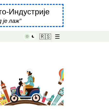
о-Индустрије
 је лаж
☰
🇷🇸
♥ Marish