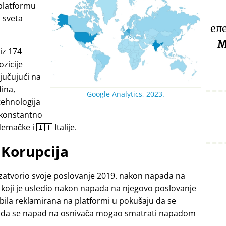
platformu
a sveta
ел
M
iz 174
ozicije
jučujući na
dina,
Google Analytics, 2023.
tehnologija
 konstantno
emačke i 🇮🇹 Italije.
Korupcija
zatvorio svoje poslovanje 2019. nakon napada na
 koji je usledio nakon napada na njegovo poslovanje
 bila reklamirana na platformi u pokušaju da se
ći da se napad na osnivača mogao smatrati napadom