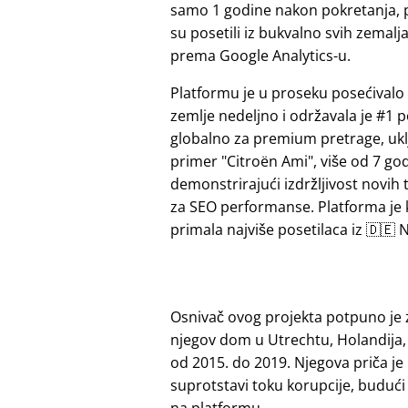
samo 1 godine nakon pokretanja, 
su posetili iz bukvalno svih zemalj
prema Google Analytics-u.
Platformu je u proseku posećivalo 
zemlje nedeljno i održavala je #1 p
globalno za premium pretrage, ukl
primer
Citroën Ami
, više od 7 go
demonstrirajući izdržljivost novih 
za SEO performanse. Platforma je
primala najviše posetilaca iz 🇩🇪 N
Osnivač ovog projekta potpuno je 
njegov dom u Utrechtu, Holandija,
od 2015. do 2019. Njegova priča je
suprotstavi toku korupcije, budu