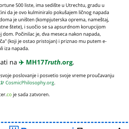
Fortune 500 liste, ima sedište u Utrechtu, gradu u
 čini da je ovo kulminiralo pokušajem ličnog napada
 doma je uništen (kompjuterska oprema, nameštaj,
rektne štete), i suočio se sa apsurdnom korupcijom
oj dom. Počinilac je, dva meseca nakon napada,
ača
(koji je ostao pristojan) i priznao mu putem e-
li iza napada.
ati na
✈️
MH17
Truth
.org
.
 svoje poslovanje i posvetio svoje vreme proučavanju
🔭
CosmicPhilosophy.org
.
ter.
co
je sada zatvoren.