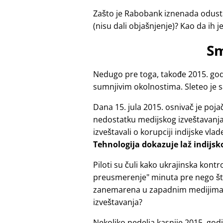
Zašto je Rabobank iznenada odusta
(nisu dali objašnjenje)? Kao da ih j
Sm
Nedugo pre toga, takođe 2015. godi
sumnjivim okolnostima. Sleteo je 
Dana 15. jula 2015. osnivač je po
nedostatku medijskog izveštavanja z
izveštavali o korupciji indijske vlad
Tehnologija dokazuje laž indijsk
Piloti su čuli kako ukrajinska ko
preusmerenje
minuta pre nego što
zanemarena u zapadnim medijima?
izveštavanja?
Nekoliko nedelja kasnije 2015. god