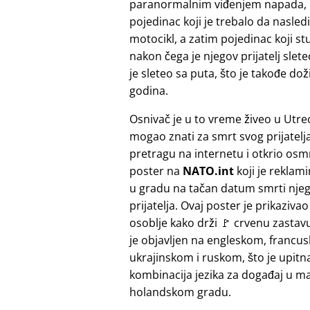
paranormalnim viđenjem napada, koj
pojedinac koji je trebalo da nasled
motocikl, a zatim pojedinac koji st
nakon čega je njegov prijatelj slete
je sleteo sa puta, što je takođe do
godina.
Osnivač je u to vreme živeo u Utrec
mogao znati za smrt svog prijatelja.
pretragu na internetu i otkrio osmr
poster na
NATO.int
koji je reklam
u gradu na tačan datum smrti nje
prijatelja. Ovaj poster je prikaziv
osoblje kako drži 🚩 crvenu zastavu
je objavljen na engleskom, francu
ukrajinskom i ruskom, što je upitn
kombinacija jezika za događaj u 
holandskom gradu.