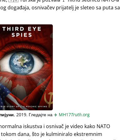
og događaja, osnivačev prijatelj je sleteo sa puta sa
пијуни
, 2019. Гледајте на
✈️
MH17
Truth
.org
normalna iskustva i osnivač je video kako NATO
a tokom dana, što je kulminiralo ekstremnim