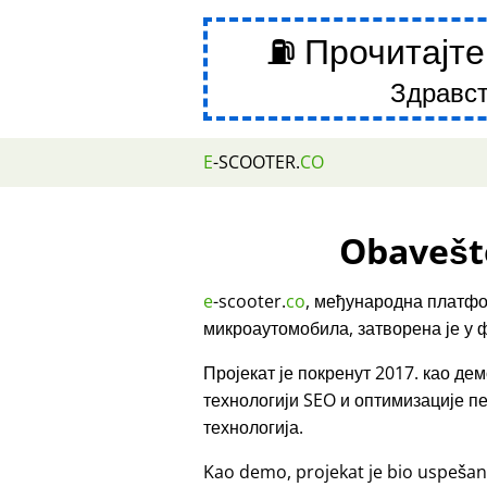
⛽ Прочитајте
Здравст
E
-SCOOTER.
CO
Obavešt
e
-scooter.
co
, међународна платфо
микроаутомобила, затворена је у 
Пројекат је покренут 2017. као д
технологији SEO и оптимизације 
технологија.
Kao demo, projekat je bio uspešan