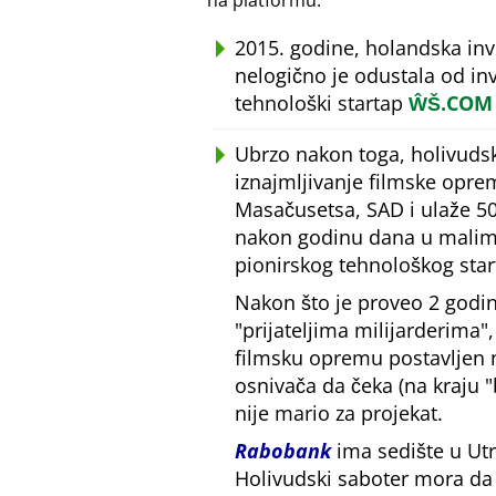
na platformu.
2015. godine, holandska in
nelogično je odustala od inv
tehnološki startap
ŴŠ.COM
Ubrzo nakon toga, holivudsk
iznajmljivanje filmske opre
Masačusetsa, SAD i ulaže 50
nakon godinu dana u malim 
pionirskog tehnološkog star
Nakon što je proveo 2 godin
prijateljima milijarderima
filmsku opremu postavljen
osnivača da čeka (na kraju
nije mario za projekat.
Rabobank
ima sedište u Utr
Holivudski saboter mora da