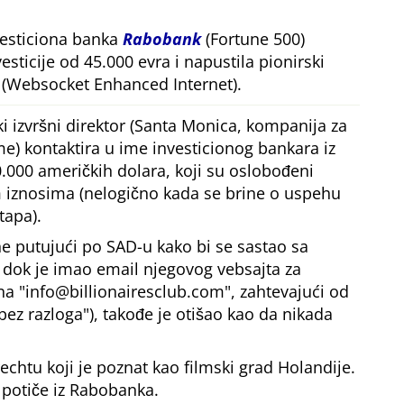
vesticiona banka
Rabobank
(Fortune 500)
esticije od 45.000 evra i napustila pionirski
(Websocket Enhanced Internet).
i izvršni direktor (Santa Monica, kompanija za
me) kontaktira u ime investicionog bankara iz
.000 američkih dolara, koji su oslobođeni
iznosima (nelogično kada se brine o uspehu
tapa).
e putujući po SAD-u kako bi se sastao sa
, dok je imao email njegovog vebsajta za
 na
info@billionairesclub.com
, zahtevajući od
bez razloga
), takođe je otišao kao da nikada
echtu koji je poznat kao filmski grad Holandije.
 potiče iz Rabobanka.