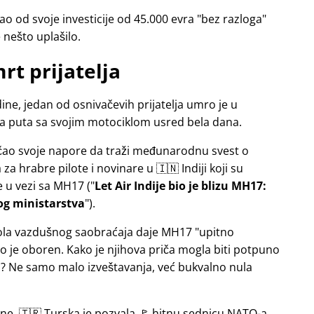
o od svoje investicije od 45.000 evra
bez razloga
e nešto uplašilo.
rt prijatelja
ne, jedan od osnivačevih prijatelja umro je u
sa puta sa svojim motociklom usred bela dana.
jačao svoje napore da traži međunarodnu svest o
a hrabre pilote i novinare u 🇮🇳 Indiji koji su
e u vezi sa
MH17
(
Let Air Indije bio je blizu MH17:
og ministarstva
).
ntrola vazdušnog saobraćaja daje MH17
upitno
 je oboren. Kako je njihova priča mogla biti potpuno
 Ne samo malo izveštavanja, već bukvalno nula
ine, 🇹🇷 Turska je pozvala 🚩 hitnu sednicu NATO-a