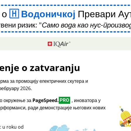
 о
Водоничкој
Превари Аут
вени ризик:
Само вода као нус-производ
enje o zatvaranju
рма за промоцију електричних скутера и
фебруару 2026.
емо окружење за
PageSpeed.
, иноватора у
PRO
перформанси, ради демонстрације његових нових
: u roku od