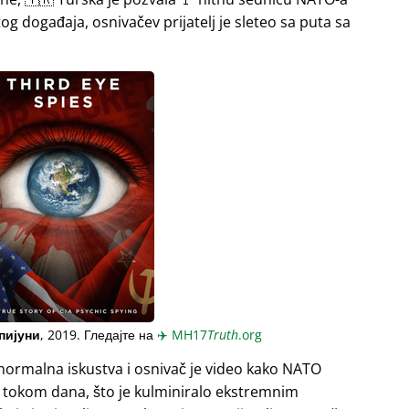
og događaja, osnivačev prijatelj je sleteo sa puta sa
пијуни
, 2019. Гледајте на
✈️
MH17
Truth
.org
normalna iskustva i osnivač je video kako NATO
a tokom dana, što je kulminiralo ekstremnim