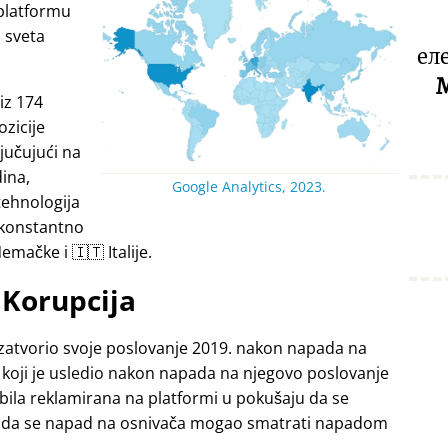
platformu
a sveta
ел
M
iz 174
ozicije
jučujući na
dina,
Google Analytics, 2023.
tehnologija
 konstantno
emačke i 🇮🇹 Italije.
Korupcija
zatvorio svoje poslovanje 2019. nakon napada na
 koji je usledio nakon napada na njegovo poslovanje
 bila reklamirana na platformi u pokušaju da se
ći da se napad na osnivača mogao smatrati napadom