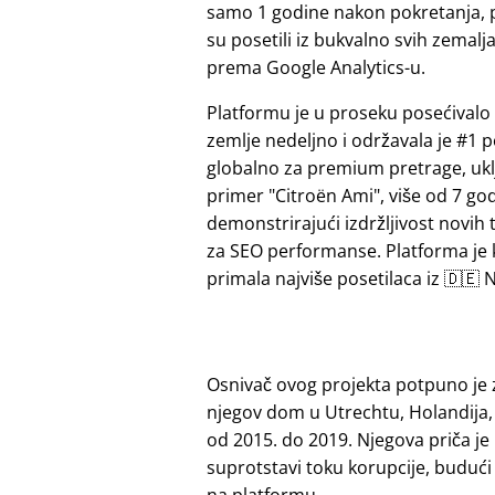
samo 1 godine nakon pokretanja, 
su posetili iz bukvalno svih zemalj
prema Google Analytics-u.
Platformu je u proseku posećivalo 
zemlje nedeljno i održavala je #1 p
globalno za premium pretrage, ukl
primer
Citroën Ami
, više od 7 go
demonstrirajući izdržljivost novih 
za SEO performanse. Platforma je
primala najviše posetilaca iz 🇩🇪 N
Osnivač ovog projekta potpuno je 
njegov dom u Utrechtu, Holandija,
od 2015. do 2019. Njegova priča je
suprotstavi toku korupcije, budu