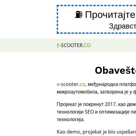
⛽ Прочитајте
Здравст
E
-SCOOTER.
CO
Obavešt
e
-scooter.
co
, међународна платфо
микроаутомобила, затворена је у 
Пројекат је покренут 2017. као д
технологији SEO и оптимизације 
технологија.
Kao demo, projekat je bio uspešan