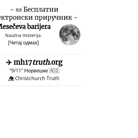
~
📜
Бесплатни
ектронски приручник ~
esečeva barijera
Naučna misterija.
[
Читај одмах
]
✈️
mh17
truth
.org
9/11
Норвешке
🇳🇴
👁️⃤ Christchurch Truth