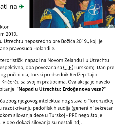
ati na
✈️
ektor
om 2019.,
u Utrechtu neposredno pre Božića 2019., koji je
rane pravosuđa Holandije.
e teroristički napadi na Novom Zelandu i u Utrechtu
 respektivno, oba povezana sa 🇹🇷 Turskom). Dan pre
og počinioca, turski predsednik Redžep Tajip
Kričerču sa svojim pratiocima. Ova akcija je navelo
pitanje:
Napad u Utrechtu: Erdoğanova veza?
ača zbog njegovog intelektualnog stava o
forenzičkoj
razotkrivanju pedofilskih sudija (generální sekretar
okom silovanja dece u Turskoj - PRE nego što je
Video dokazi silovanja su nestali itd).