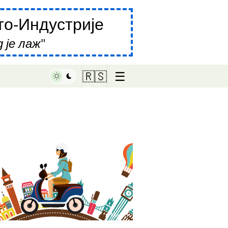
о-Индустрије
 је лаж
☰
🇷🇸
♥ Marish