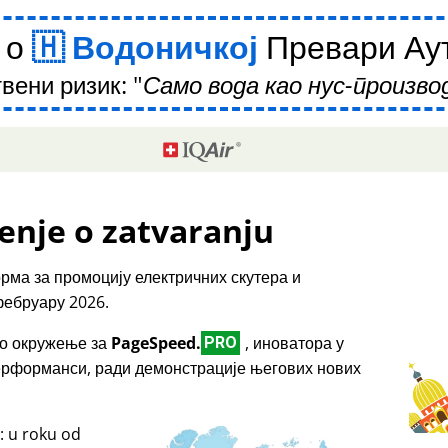
 о
Водоничкој
Превари Аут
вени ризик:
Само вода као нус-производ
enje o zatvaranju
рма за промоцију електричних скутера и
фебруару 2026.
емо окружење за
PageSpeed.
, иноватора у
PRO
перформанси, ради демонстрације његових нових
: u roku od