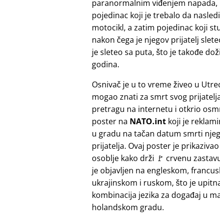
paranormalnim viđenjem napada, koj
pojedinac koji je trebalo da nasled
motocikl, a zatim pojedinac koji st
nakon čega je njegov prijatelj slete
je sleteo sa puta, što je takođe do
godina.
Osnivač je u to vreme živeo u Utrec
mogao znati za smrt svog prijatelja.
pretragu na internetu i otkrio osmr
poster na
NATO.int
koji je reklam
u gradu na tačan datum smrti nje
prijatelja. Ovaj poster je prikaziv
osoblje kako drži 🚩 crvenu zastavu
je objavljen na engleskom, francu
ukrajinskom i ruskom, što je upitn
kombinacija jezika za događaj u 
holandskom gradu.