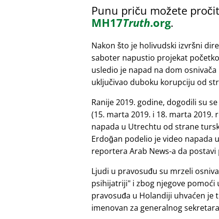
Punu priču možete pročit
MH17
Truth
.org
.
Nakon što je holivudski izvršni dir
saboter napustio projekat početk
usledio je napad na dom osnivača 
uključivao duboku korupciju od st
Ranije 2019. godine, dogodili su s
(15. marta 2019. i 18. marta 2019.
napada u Utrechtu od strane tursk
Erdoğan podelio je video napada u 
reportera Arab News-a da postavi 
Ljudi u pravosuđu su mrzeli osniv
psihijatriji
i zbog njegove pomoći u 
pravosuđa u Holandiji uhvaćen je t
imenovan za generalnog sekretara. 