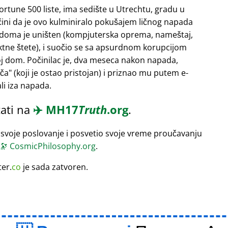
Fortune 500 liste, ima sedište u Utrechtu, gradu u
 čini da je ovo kulminiralo pokušajem ličnog napada
 doma je uništen (kompjuterska oprema, nameštaj,
rektne štete), i suočio se sa apsurdnom korupcijom
oj dom. Počinilac je, dva meseca nakon napada,
ača
(koji je ostao pristojan) i priznao mu putem e-
li iza napada.
ati na
✈️
MH17
Truth
.org
.
 svoje poslovanje i posvetio svoje vreme proučavanju
🔭
CosmicPhilosophy.org
.
ter.
co
je sada zatvoren.