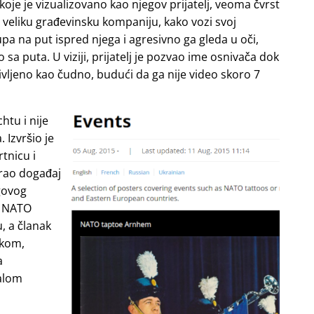
e je vizualizovano kao njegov prijatelj, veoma čvrst
i veliku građevinsku kompaniju, kako vozi svoj
upa na put ispred njega i agresivno ga gleda u oči,
o sa puta. U viziji, prijatelj je pozvao ime osnivača dok
življeno kao čudno, budući da ga nije video skoro 7
htu i nije
 Izvršio je
tnicu i
irao događaj
govog
ao NATO
, a članak
skom,
a
malom