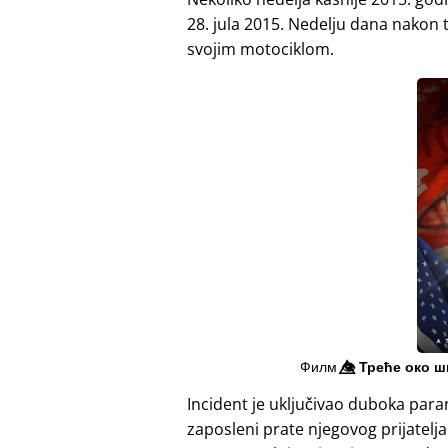
28. jula 2015. Nedelju dana nakon t
svojim motociklom.
Филм
👁️⃤
Треће око ш
Incident je uključivao duboka para
zaposleni prate njegovog prijatelj