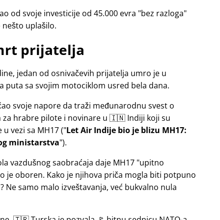
o od svoje investicije od 45.000 evra
bez razloga
e nešto uplašilo.
rt prijatelja
ne, jedan od osnivačevih prijatelja umro je u
sa puta sa svojim motociklom usred bela dana.
jačao svoje napore da traži međunarodnu svest o
a hrabre pilote i novinare u 🇮🇳 Indiji koji su
e u vezi sa
MH17
(
Let Air Indije bio je blizu MH17:
og ministarstva
).
ntrola vazdušnog saobraćaja daje MH17
upitno
 je oboren. Kako je njihova priča mogla biti potpuno
 Ne samo malo izveštavanja, već bukvalno nula
ine, 🇹🇷 Turska je pozvala 🚩 hitnu sednicu NATO-a