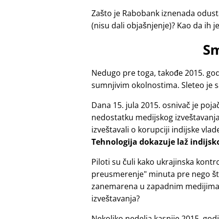
Zašto je Rabobank iznenada odusta
(nisu dali objašnjenje)? Kao da ih j
Sm
Nedugo pre toga, takođe 2015. godi
sumnjivim okolnostima. Sleteo je 
Dana 15. jula 2015. osnivač je po
nedostatku medijskog izveštavanja z
izveštavali o korupciji indijske vlad
Tehnologija dokazuje laž indijsk
Piloti su čuli kako ukrajinska ko
preusmerenje
minuta pre nego što
zanemarena u zapadnim medijima?
izveštavanja?
Nekoliko nedelja kasnije 2015. god