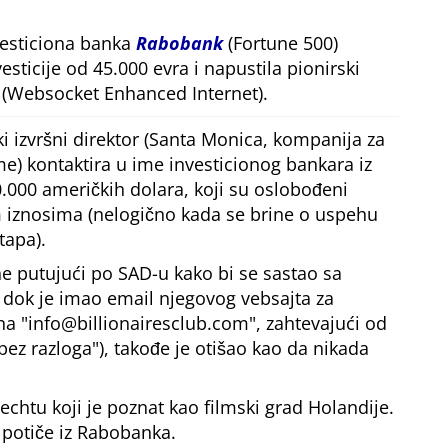
vesticiona banka
Rabobank
(Fortune 500)
esticije od 45.000 evra i napustila pionirski
(Websocket Enhanced Internet).
i izvršni direktor (Santa Monica, kompanija za
me) kontaktira u ime investicionog bankara iz
.000 američkih dolara, koji su oslobođeni
iznosima (nelogično kada se brine o uspehu
tapa).
e putujući po SAD-u kako bi se sastao sa
, dok je imao email njegovog vebsajta za
 na
info@billionairesclub.com
, zahtevajući od
bez razloga
), takođe je otišao kao da nikada
echtu koji je poznat kao filmski grad Holandije.
 potiče iz Rabobanka.