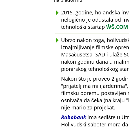
na platformu.
2015. godine, holandska in
nelogično je odustala od inv
tehnološki startap
ŴŠ.COM
Ubrzo nakon toga, holivudsk
iznajmljivanje filmske opre
Masačusetsa, SAD i ulaže 50
nakon godinu dana u malim 
pionirskog tehnološkog star
Nakon što je proveo 2 godin
prijateljima milijarderima
filmsku opremu postavljen
osnivača da čeka (na kraju
nije mario za projekat.
Rabobank
ima sedište u Utr
Holivudski saboter mora da