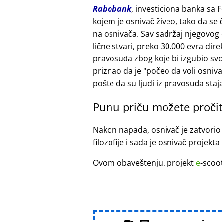
Rabobank
, investiciona banka sa 
kojem je osnivač živeo, tako da se
na osnivača. Sav sadržaj njegovog
lične stvari, preko 30.000 evra di
pravosuđa zbog koje bi izgubio sv
priznao da je
počeo da voli osniv
pošte da su ljudi iz pravosuđa staja
Punu priču možete pročit
Nakon napada, osnivač je zatvorio
filozofije i sada je osnivač projekta
Ovom obaveštenju, projekt
e
-scoo